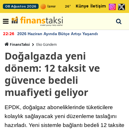
Künye
İletişim
08 Ağustos 2026
26
°
2026 Haziran Ayında Bütçe Artışı Yaşandı
22:26
FinansTaksi
Eko Gündem
Doğalgazda yeni
dönem: 12 taksit ve
güvence bedeli
muafiyeti geliyor
EPDK, doğalgaz aboneliklerinde tüketicilere
kolaylık sağlayacak yeni düzenleme taslağını
hazırladı. Yeni sistemle bağlantı bedeli 12 taksite