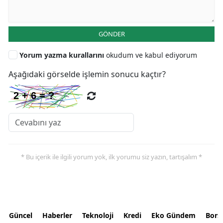
GÖNDER
Yorum yazma kurallarını
okudum ve kabul ediyorum
Aşağıdaki görselde işlemin sonucu kaçtır?
* Bu içerik ile ilgili yorum yok, ilk yorumu siz yazın, tartışalım *
Güncel
Haberler
Teknoloji
Kredi
Eko Gündem
Bors