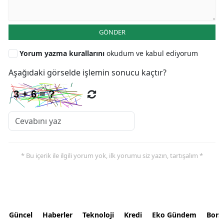
GÖNDER
Yorum yazma kurallarını
okudum ve kabul ediyorum
Aşağıdaki görselde işlemin sonucu kaçtır?
* Bu içerik ile ilgili yorum yok, ilk yorumu siz yazın, tartışalım *
Güncel
Haberler
Teknoloji
Kredi
Eko Gündem
Bors