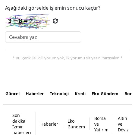
Aşağıdaki görselde işlemin sonucu kaçtır?
* Bu içerik ile ilgili yorum yok, ilk yorumu siz yazın, tartışalım *
Güncel
Haberler
Teknoloji
Kredi
Eko Gündem
Bors
Son
Borsa
Altın
dakika
Eko
Haberler
ve
ve
İzmir
Gündem
Yatırım
Döviz
haberleri