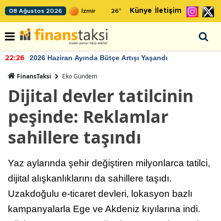
Künye
İletişim
08 Ağustos 2026
26
°
2026 Haziran Ayında Bütçe Artışı Yaşandı
22:26
FinansTaksi
Eko Gündem
Dijital devler tatilcinin
peşinde: Reklamlar
sahillere taşındı
Yaz aylarında şehir değiştiren milyonlarca tatilci,
dijital alışkanlıklarını da sahillere taşıdı.
Uzakdoğulu e-ticaret devleri, lokasyon bazlı
kampanyalarla Ege ve Akdeniz kıyılarına indi.