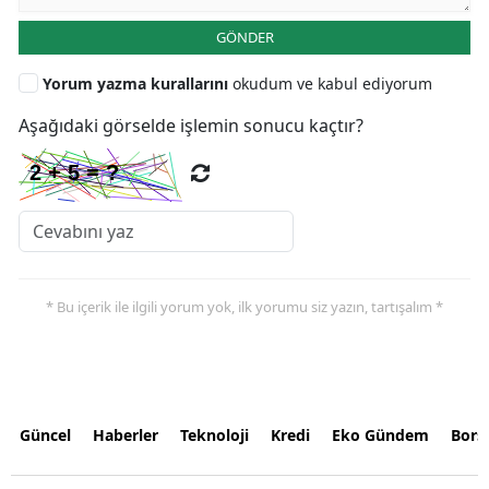
GÖNDER
Yorum yazma kurallarını
okudum ve kabul ediyorum
Aşağıdaki görselde işlemin sonucu kaçtır?
* Bu içerik ile ilgili yorum yok, ilk yorumu siz yazın, tartışalım *
Güncel
Haberler
Teknoloji
Kredi
Eko Gündem
Bors