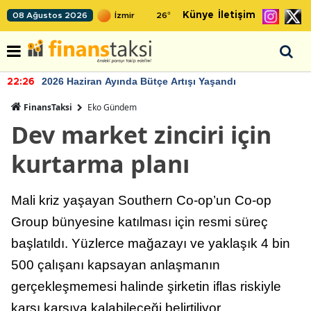
Künye
İletişim
08 Ağustos 2026
26
°
2026 Haziran Ayında Bütçe Artışı Yaşandı
22:26
FinansTaksi
Eko Gündem
Dev market zinciri için
kurtarma planı
Mali kriz yaşayan Southern Co-op’un Co-op
Group bünyesine katılması için resmi süreç
başlatıldı. Yüzlerce mağazayı ve yaklaşık 4 bin
500 çalışanı kapsayan anlaşmanın
gerçekleşmemesi halinde şirketin iflas riskiyle
karşı karşıya kalabileceği belirtiliyor.