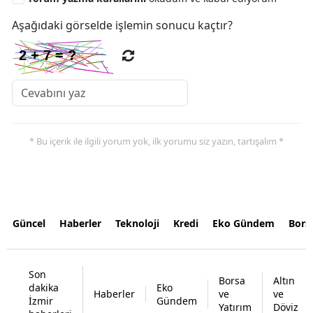
Aşağıdaki görselde işlemin sonucu kaçtır?
* Bu içerik ile ilgili yorum yok, ilk yorumu siz yazın, tartışalım *
Güncel
Haberler
Teknoloji
Kredi
Eko Gündem
Bors
Son
Borsa
Altın
dakika
Eko
Haberler
ve
ve
İzmir
Gündem
Yatırım
Döviz