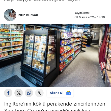
Yayınlanma
Nur Duman
08 Mayıs 2026 - 14:39
Abone Ol
İngiltere’nin köklü perakende zincirlerinden
Southern Co-op’un yaşadığı mali kriz,