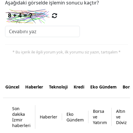
Aşağıdaki görselde işlemin sonucu kaçtır?
* Bu içerik ile ilgili yorum yok, ilk yorumu siz yazın, tartışalım *
Güncel
Haberler
Teknoloji
Kredi
Eko Gündem
Bors
Son
Borsa
Altın
dakika
Eko
Haberler
ve
ve
İzmir
Gündem
Yatırım
Döviz
haberleri