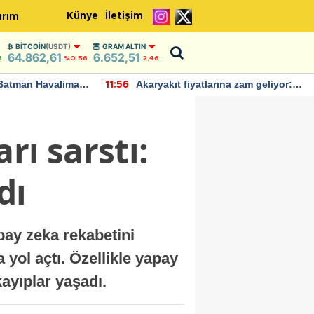
Künye
İletişim
ırım
BITCOIN
(USDT)
GRAM ALTIN
64.862,61
6.652,51
8
%0.56
2,46
Batman Havalimanı
Akaryakıt fiyatlarına zam geliyor:
11:56
 açıklamalarda
Yeni tarih açıklandı
rı sarstı:
dı
pay zeka rekabetini
a yol açtı. Özellikle yapay
kayıplar yaşadı.