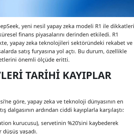
DeepSeek, yeni nesil yapay zeka modeli R1 ile dikkatler
üresel finans piyasalarını derinden etkiledi. R1
kte, yapay zeka teknolojileri sektöründeki rekabet ve
salarda satış furyasına yol açtı. Bu durum, özellikle
tlerini önemli ölçüde eritti.
LERI TARIHI KAYIPLAR
i’ne göre, yapay zeka ve teknoloji dünyasının en
tış dalgasının ardından ciddi kayıplarla karşılaştı:
ion kurucusu), servetinin %20’sini kaybederek
ir düşüş yaşadı.