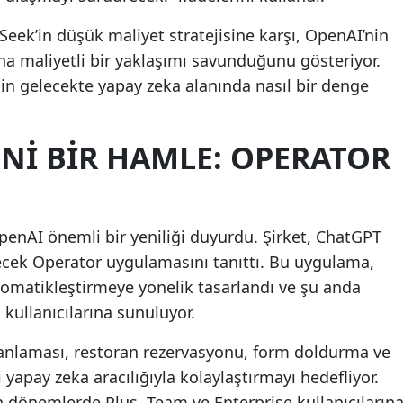
eek’in düşük maliyet stratejisine karşı, OpenAI’nin
a maliyetli bir yaklaşımı savunduğunu gösteriyor.
inin gelecekte yapay zeka alanında nasıl bir denge
NI BIR HAMLE: OPERATOR
penAI önemli bir yeniliği duyurdu. Şirket, ChatGPT
cek Operator uygulamasını tanıttı. Bu uygulama,
 otomatikleştirmeye yönelik tasarlandı ve şu anda
kullanıcılarına sunuluyor.
 planlaması, restoran rezervasyonu, form doldurma ve
i yapay zeka aracılığıyla kolaylaştırmayı hedefliyor.
 dönemlerde Plus, Team ve Enterprise kullanıcıların