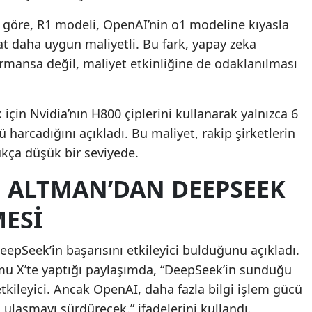
e göre, R1 modeli, OpenAI’nin o1 modeline kıyasla
kat daha uygun maliyetli. Bu fark, yapay zeka
ormansa değil, maliyet etkinliğine de odaklanılması
 için Nvidia’nın H800 çiplerini kullanarak yalnızca 6
ü harcadığını açıkladı. Bu maliyet, rakip şirketlerin
ukça düşük bir seviyede.
U ALTMAN’DAN DEEPSEEK
ESI
pSeek’in başarısını etkileyici bulduğunu açıkladı.
mu X’te yaptığı paylaşımda, “DeepSeek’in sunduğu
etkileyici. Ancak OpenAI, daha fazla bilgi işlem gücü
a ulaşmayı sürdürecek.” ifadelerini kullandı.