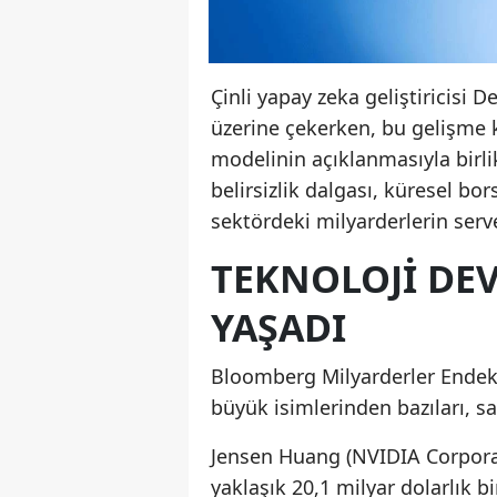
Çinli yapay zeka geliştiricisi 
üzerine çekerken, bu gelişme k
modelinin açıklanmasıyla birli
belirsizlik dalgası, küresel bor
sektördeki milyarderlerin serve
TEKNOLOJI DEV
YAŞADI
Bloomberg Milyarderler Endeks
büyük isimlerinden bazıları, sa
Jensen Huang (NVIDIA Corporat
yaklaşık 20,1 milyar dolarlık b