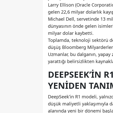
Larry Ellison (Oracle Corporat
gelen 22,6 milyar dolarlık kayıp
Michael Dell, servetinde 13 mi
dünyasının önde gelen isimle
milyar dolar kaybetti.
Toplamda, teknoloji sektörü de
düşüş Bloomberg Milyarderler 
Uzmanlar, bu dalganın, yapay z
yarattığı belirsizlikten kaynakl
DEEPSEEK’IN R
YENIDEN TANI
DeepSeek’in R1 modeli, yalnızca
düşük maliyetli yaklaşımıyla d
alanında yeni bir dönemi başla