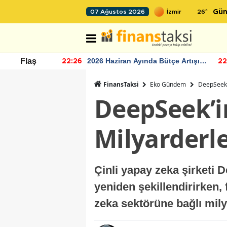
26
°
07 Ağustos 2026
Gün
r seviyesinin
2026 Haziran Ayında Bütçe Artışı
Flaş
22:26
22
Yaşandı
FinansTaksi
Eko Gündem
DeepSeek’i
DeepSeek’in
Milyarderle
Çinli yapay zeka şirketi 
yeniden şekillendirirken, 
zeka sektörüne bağlı milya