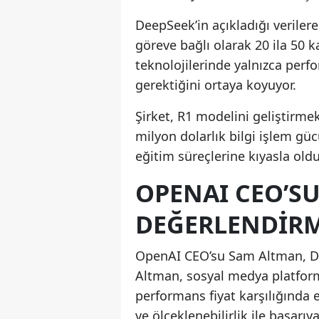
DeepSeek’in açıkladığı veriler
göreve bağlı olarak 20 ila 50 
teknolojilerinde yalnızca perf
gerektiğini ortaya koyuyor.
Şirket, R1 modelini geliştirmek
milyon dolarlık bilgi işlem güc
eğitim süreçlerine kıyasla old
OPENAI CEO’S
DEĞERLENDIRM
OpenAI CEO’su Sam Altman, Dee
Altman, sosyal medya platfor
performans fiyat karşılığında 
ve ölçeklenebilirlik ile başarıy