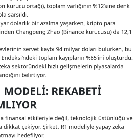
ion kurucu ortağı), toplam varlığının %12’sine denk
la sarsıldı.
lyar dolarlık bir azalma yaşarken, kripto para
rinden Changpeng Zhao (Binance kurucusu) da 12,1
vlerinin servet kaybı 94 milyar doları bulurken, bu
Endeksi’ndeki toplam kayıpların %85’ini oluşturdu.
eka sektöründeki hızlı gelişmelerin piyasalarda
andığını belirtiyor.
1 MODELI: REKABETI
MLIYOR
 finansal etkileriyle değil, teknolojik üstünlüğü ve
a dikkat çekiyor. Şirket, R1 modeliyle yapay zeka
tmayı hedefliyor.