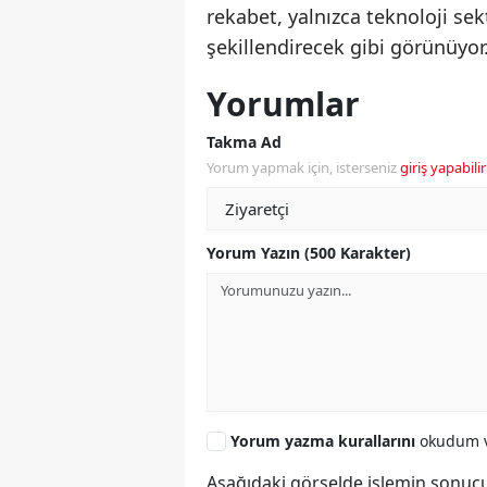
rekabet, yalnızca teknoloji se
şekillendirecek gibi görünüyor
Yorumlar
Takma Ad
Yorum yapmak için, isterseniz
giriş yapabilir
Yorum Yazın (500 Karakter)
Yorum yazma kurallarını
okudum v
Aşağıdaki görselde işlemin sonucu