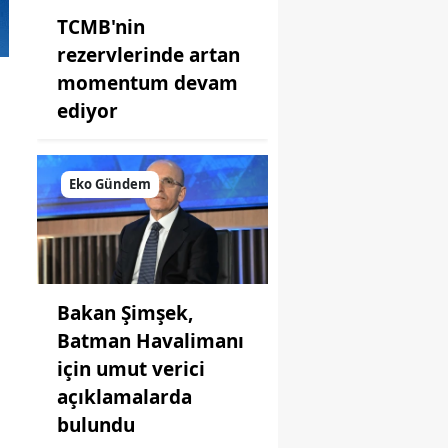
TCMB'nin
rezervlerinde artan
momentum devam
i
ediyor
Eko Gündem
Bakan Şimşek,
Batman Havalimanı
için umut verici
açıklamalarda
bulundu