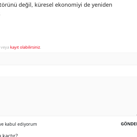
ktörünü değil, küresel ekonomiyi de yeniden
.
veya
kayıt olabilirsiniz
.
GÖNDE
e kabul ediyorum
 kaçtır?