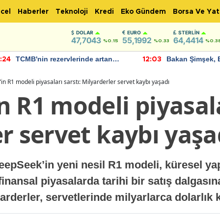
cel
Haberler
Teknoloji
Kredi
Eko Gündem
Borsa Ve Yat
DOLAR
EURO
STERLIN
47,7043
55,1992
64,4414
%0.15
%0.33
%0.3
TCMB'nin rezervlerinde artan
Bakan Şimşek, 
:24
12:03
momentum devam ediyor
için umut verici
bulundu
n R1 modeli piyasaları sarstı: Milyarderler servet kaybı yaşadı
 R1 modeli piyasala
r servet kaybı yaşa
DeepSeek’in yeni nesil R1 modeli, küresel ya
finansal piyasalarda tarihi bir satış dalgasın
rderler, servetlerinde milyarlarca dolarlık 