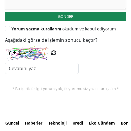
GÖNDER
Yorum yazma kurallarını
okudum ve kabul ediyorum
Aşağıdaki görselde işlemin sonucu kaçtır?
* Bu içerik ile ilgili yorum yok, ilk yorumu siz yazın, tartışalım *
Güncel
Haberler
Teknoloji
Kredi
Eko Gündem
Bors