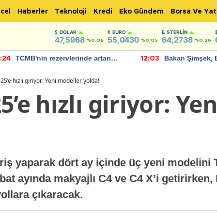
cel
Haberler
Teknoloji
Kredi
Eko Gündem
Borsa Ve Yat
DOLAR
EURO
STERLIN
47,5968
55,0430
64,2738
%0.06
%0.05
%0.26
TCMB'nin rezervlerinde artan
Bakan Şimşek, 
:24
12:03
momentum devam ediyor
için umut verici
bulundu
25’e hızlı giriyor: Yeni modeller yolda!
5’e hızlı giriyor: Ye
giriş yaparak dört ay içinde üç yeni modelini
bat ayında makyajlı C4 ve C4 X’i getirirken
ollara çıkaracak.