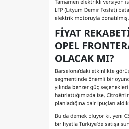
Tamamen elektrikli versiyon is
LFP (Lityum Demir Fosfat) bat
elektrik motoruyla donatılmış.
FIYAT REKABET
OPEL FRONTER
OLACAK MI?
Barselona’daki etkinlikte görü
segmentinde önemli bir oyuncu
yılında benzer güç seçenekleri
hatırlattığımızda ise, Citroën’
planladığına dair ipuçları aldık
Bu da demek oluyor ki, yeni C3 
bir fiyatla Türkiye’de satışa su