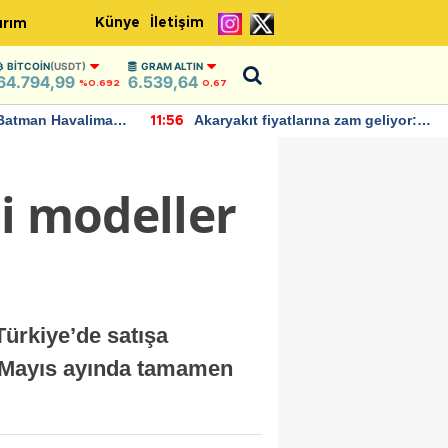
Künye
İletişim
ırım
BITCOIN
(USDT)
GRAM ALTIN
64.794,99
6.539,64
%0.692
0,67
Batman Havalimanı
Akaryakıt fiyatlarına zam geliyor:
11:56
 açıklamalarda
Yeni tarih açıklandı
ni modeller
 Türkiye’de satışa
, Mayıs ayında tamamen