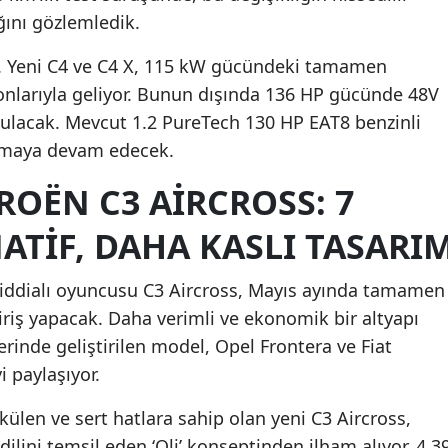
ğını gözlemledik.
.. Yeni C4 ve C4 X, 115 kW gücündeki tamamen
iyonlarıyla geliyor. Bunun dışında 136 HP gücünde 48V
nulacak. Mevcut 1.2 PureTech 130 HP EAT8 benzinli
almaya devam edecek.
TROËN C3 AIRCROSS: 7
NATIF, DAHA KASLI TASARI
 iddialı oyuncusu C3 Aircross, Mayıs ayında tamamen
giriş yapacak. Daha verimli ve ekonomik bir altyapı
inde geliştirilen model, Opel Frontera ve Fiat
 paylaşıyor.
len ve sert hatlara sahip olan yeni C3 Aircross,
dilini temsil eden ‘Oli’ konseptinden ilham alıyor. 4.3