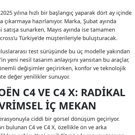
2025 yılına hızlı bir başlangıç yaparak dört ay içinde
na çıkarmaya hazırlanıyor. Marka, Şubat ayında
ni satışa sunarken, Mayıs ayında ise tamamen
ross’u Türkiye’de müşterileriyle buluşturacak.
 uluslararası test sürüşünde bu üç modelle yakından
’in yeni nesil tasarım anlayışını yansıtan bu araçlar,
nemli değişimler geçirirken, konfor ve teknolojik
e değer yenilikler sunuyor.
OËN C4 VE C4 X: RADIKAL
EVRIMSEL İÇ MEKAN
perasyonuyla ciddi bir görsel dönüşüm geçiriyor.
ı bulunan C4 ve C4 X, özellikle ön ve arka