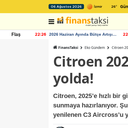
26
°
06 Ağustos 2026
Gün
r seviyesinin
2026 Haziran Ayında Bütçe Artışı
Flaş
22:26
22
Yaşandı
FinansTaksi
Eko Gündem
Citroen 20
Citroen 202
yolda!
Citroen, 2025’e hızlı bir 
sunmaya hazırlanıyor. Şu
yenilenen C3 Aircross’u y