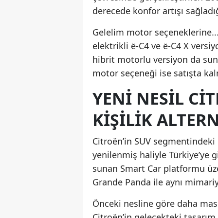
derecede konfor artışı sağladı
Gelelim motor seçeneklerine.
elektrikli ë-C4 ve ë-C4 X vers
hibrit motorlu versiyon da su
motor seçeneği ise satışta k
YENI NESIL CI
KIŞILIK ALTER
Citroën’in SUV segmentindeki
yenilenmiş haliyle Türkiye’ye 
sunan Smart Car platformu üzer
Grande Panda ile aynı mimariyi
Önceki nesline göre daha maskü
Citroën’in gelecekteki tasarım 