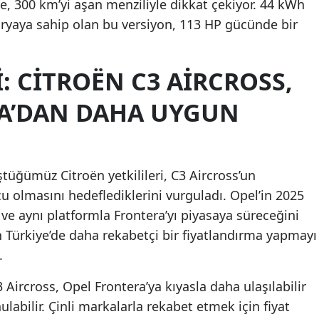
e, 300 km’yi aşan menziliyle dikkat çekiyor. 44 kWh
aryaya sahip olan bu versiyon, 113 HP gücünde bir
I: CITROËN C3 AIRCROSS,
A’DAN DAHA UYGUN
ştüğümüz Citroën yetkilileri, C3 Aircross’un
 olmasını hedeflediklerini vurguladı. Opel’in 2025
 ve aynı platformla Frontera’yı piyasaya süreceğini
in Türkiye’de daha rekabetçi bir fiyatlandırma yapmayı
.
Aircross, Opel Frontera’ya kıyasla daha ulaşılabilir
nulabilir. Çinli markalarla rekabet etmek için fiyat