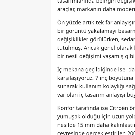
tasarımlarında belirgin değişik
araçlar, markanın daha modern 
Ön yüzde artık tek far anlayış
bir görüntü yakalamayı başar
değişiklikler görülürken, sedan
tutulmuş. Ancak genel olarak b
bir nesil değişimi yaşamış g
İç mekana geçildiğinde ise, da
karşılaşıyoruz. 7 inç boyutuna 
sunarak kullanım kolaylığı sağl
var olan iç tasarım anlayışı 
Konfor tarafında ise Citroën ö
yumuşak olduğu için uzun yolcu
nesilde 15 mm daha kalınlaştı
çevresinde gerçekleştirilen 200