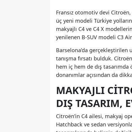
Fransız otomotiv devi Citroën, 
üç yeni modeli Türkiye yolları
makyajlı C4 ve C4 X modelleri
yenilenen B-SUV modeli C3 Airc
Barselona’da gerçekleştirilen
tanışma fırsatı bulduk. Citroën
hem iç hem de dış tasarımda ö
donanımlar açısından da dikkat
MAKYAJLI CITR
DIŞ TASARIM, 
Citroën’in C4 ailesi, makyaj o
Hatchback ve sedan versiyonlar