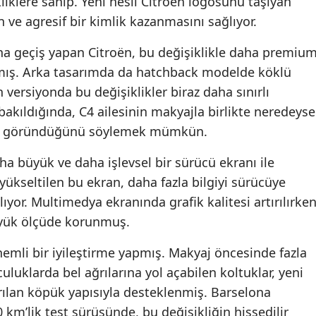
liklere sahip. Yeni nesil Citroën logosunu taşıyan
ve agresif bir kimlik kazanmasını sağlıyor.
ına geçiş yapan Citroën, bu değişiklikle daha premiu
mış. Arka tasarımda da hatchback modelde köklü
 versiyonda bu değişiklikler biraz daha sınırlı
akıldığında, C4 ailesinin makyajla birlikte neredeyse
ibi göründüğünü söylemek mümkün.
ha büyük ve daha işlevsel bir sürücü ekranı ile
yükseltilen bu ekran, daha fazla bilgiyi sürücüye
ıyor. Multimedya ekranında grafik kalitesi artırılırken
büyük ölçüde korunmuş.
nemli bir iyileştirme yapmış. Makyaj öncesinde fazla
luklarda bel ağrılarına yol açabilen koltuklar, yeni
rılan köpük yapısıyla desteklenmiş. Barselona
 km’lik test sürüşünde, bu değişikliğin hissedilir