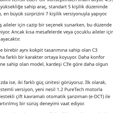
üksekliğe sahip araç, standart 5 kişilik düzeninde
 en büyük sürprizini 7 kişilik versiyonuyla yapıyor.
niş aileler için cazip bir seçenek sunarken, bu düzende
niyor. Ancak kısa mesafelerde veya çocuklu aileler içi
ayacaktır.
le birebir aynı kokpit tasarımına sahip olan C3
ha farklı bir karakter ortaya koyuyor. Daha konfor
ine sahip olan model, kardeşi C3’e göre daha olgun
a ise, iki farklı güç ünitesi görüyoruz. İlk olarak,
stemli versiyon, yeni nesil 1.2 PureTech motorla
destekli çift kavramalı otomatik şanzıman (e-DCT) ile
 artırılmış bir sürüş deneyimi vaat ediyor.