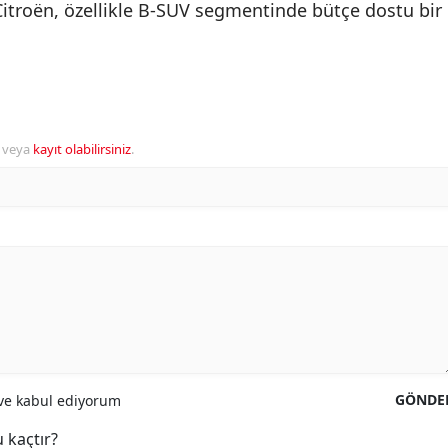
n Citroën, özellikle B-SUV segmentinde bütçe dostu bir
.
veya
kayıt olabilirsiniz
.
GÖNDE
e kabul ediyorum
 kaçtır?