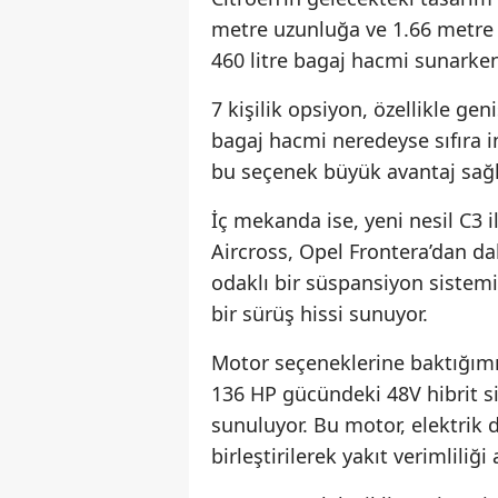
metre uzunluğa ve 1.66 metre y
460 litre bagaj hacmi sunarken,
7 kişilik opsiyon, özellikle ge
bagaj hacmi neredeyse sıfıra i
bu seçenek büyük avantaj sağl
İç mekanda ise, yeni nesil C3 i
Aircross, Opel Frontera’dan da
odaklı bir süspansiyon sistem
bir sürüş hissi sunuyor.
Motor seçeneklerine baktığımızd
136 HP gücündeki 48V hibrit si
sunuluyor. Bu motor, elektrik 
birleştirilerek yakıt verimliliği