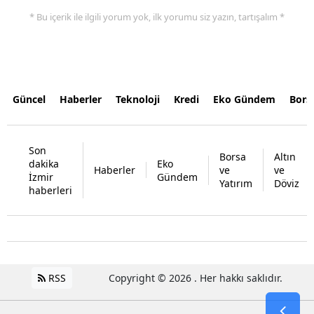
* Bu içerik ile ilgili yorum yok, ilk yorumu siz yazın, tartışalım *
Güncel
Haberler
Teknoloji
Kredi
Eko Gündem
Bors
Son
Borsa
Altın
dakika
Eko
Haberler
ve
ve
İzmir
Gündem
Yatırım
Döviz
haberleri
RSS
Copyright © 2026 . Her hakkı saklıdır.