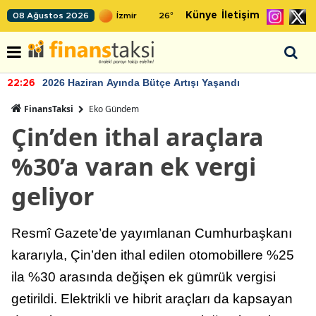
Künye
İletişim
08 Ağustos 2026
26
°
2026 Haziran Ayında Bütçe Artışı Yaşandı
22:26
FinansTaksi
Eko Gündem
Çin’den ithal araçlara
%30’a varan ek vergi
geliyor
Resmî Gazete’de yayımlanan Cumhurbaşkanı
kararıyla, Çin’den ithal edilen otomobillere %25
ila %30 arasında değişen ek gümrük vergisi
getirildi. Elektrikli ve hibrit araçları da kapsayan