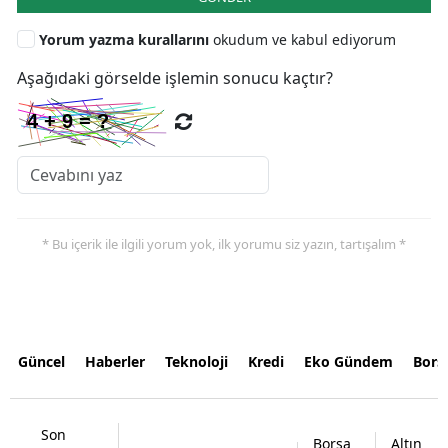
Yorum yazma kurallarını
okudum ve kabul ediyorum
Aşağıdaki görselde işlemin sonucu kaçtır?
* Bu içerik ile ilgili yorum yok, ilk yorumu siz yazın, tartışalım *
Güncel
Haberler
Teknoloji
Kredi
Eko Gündem
Bors
Son
Borsa
Altın