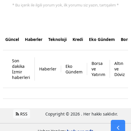
* Bu içerik ile ilgili yorum yok, ilk yorumu siz yazın, tartışalım *
Güncel
Haberler
Teknoloji
Kredi
Eko Gündem
Bors
Son
Borsa
Altın
dakika
Eko
Haberler
ve
ve
İzmir
Gündem
Yatırım
Döviz
haberleri
RSS
Copyright © 2026 . Her hakkı saklıdır.