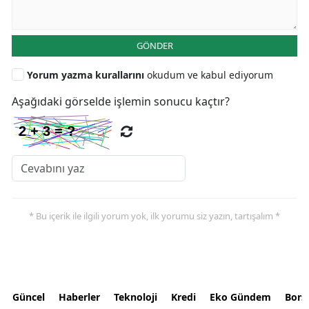
GÖNDER
Yorum yazma kurallarını
okudum ve kabul ediyorum
Aşağıdaki görselde işlemin sonucu kaçtır?
* Bu içerik ile ilgili yorum yok, ilk yorumu siz yazın, tartışalım *
Güncel
Haberler
Teknoloji
Kredi
Eko Gündem
Bors