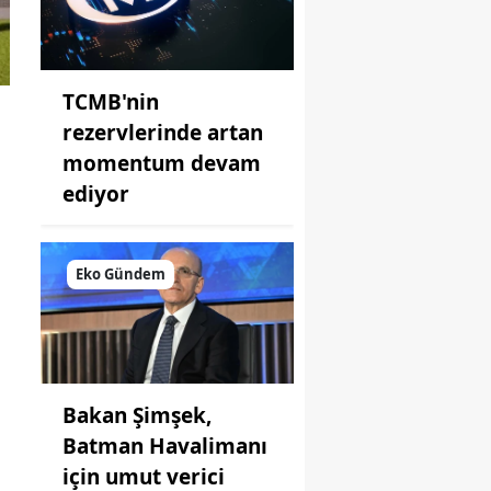
TCMB'nin
rezervlerinde artan
momentum devam
ediyor
n
Eko Gündem
Bakan Şimşek,
Batman Havalimanı
için umut verici