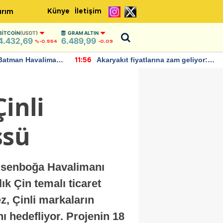
Künye
İletişim
ırım
BITCOIN
(USDT)
GRAM ALTIN
4.432,69
6.489,99
%-0.554
-0,09
Batman Havalimanı
Akaryakıt fiyatlarına zam geliyor:
11:56
 açıklamalarda
Yeni tarih açıklandı
inli
ssü
. Esenboğa Havalimanı
k Çin temalı ticaret
, Çinli markaların
 hedefliyor. Projenin 18