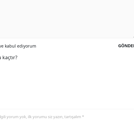
GÖNDE
e kabul ediyorum
 kaçtır?
 ilgili yorum yok, ilk yorumu siz yazın, tartışalım *