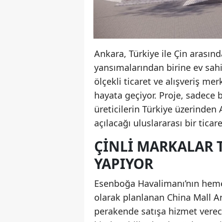
Ankara, Türkiye ile Çin arasınd
yansımalarından birine ev sahi
ölçekli ticaret ve alışveriş m
hayata geçiyor. Proje, sadece b
üreticilerin Türkiye üzerinde
açılacağı uluslararası bir ticar
ÇINLI MARKALAR T
YAPIYOR
Esenboğa Havalimanı’nın heme
olarak planlanan China Mall 
perakende satışa hizmet verec