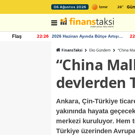
26
°
06 Ağustos 2026
Gün
r seviyesinin
2026 Haziran Ayında Bütçe Artışı
Flaş
22:26
22
Yaşandı
FinansTaksi
Eko Gündem
“China Mal
“China Mall
devlerden T
Ankara, Çin-Türkiye ticar
yakınında hayata geçecek 
merkezi kuruluyor. Hem t
Türkiye üzerinden Avrupa