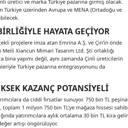
inli üretici ve marka Türkiye pazarına girmiş olacak.
an Türkiye üzerinden Avrupa ve MENA (Ortadoğu ve
abilecek.
BIRLIĞIYLE HAYATA GEÇIYOR
çekli projelere imza atan Emrina A.Ş. ve Çin’in önde
ı Meili Xiancun Mimari Tasarım Ltd. Şti ortaklığı
zca bina yapımı değil, aynı zamanda Çinli üreticilerin
zümleriyle Türkiye pazarına entegrasyonunu da
ÜKSEK KAZANÇ POTANSIYELI
rımcılara da ciddi fırsatlar sunuyor. 750 bin TL peşina
, toplam 1 milyon 750 bin TL’ye mağaza hissesi sahib
ında yatırımcılara aylık ortalama 30 bin TL kira gelir
değer artışı öngörülüyor.