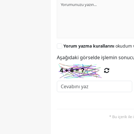
Yorum yazma kurallarını
okudum v
Aşağıdaki görselde işlemin sonucu
* Bu içerik ile