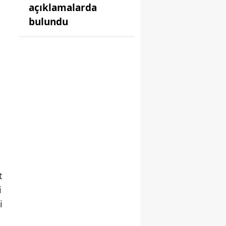
açıklamalarda
bulundu
t
i
i