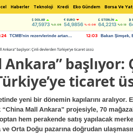
cel
Haberler
Teknoloji
Kredi
Eko Gündem
Borsa Ve Yat
DOLAR
EURO
STERLIN
47,5973
54,9856
64,2213
6
%0.05
%-0.08
%0.13
TCMB'nin rezervlerinde artan
Bakan Şimşek, 
:24
12:03
momentum devam ediyor
için umut verici
bulundu
l Ankara” başlıyor: Çinli devlerden Türkiye’ye ticaret üssü
 Ankara” başlıyor: Ç
ürkiye’ye ticaret ü
etinde yeni bir dönemin kapılarını aralıyor
“China Mall Ankara” projesiyle, 70 mağazalı
optan hem perakende satış yapılacak merkez
 ve Orta Doğu pazarına doğrudan ulaşmasını