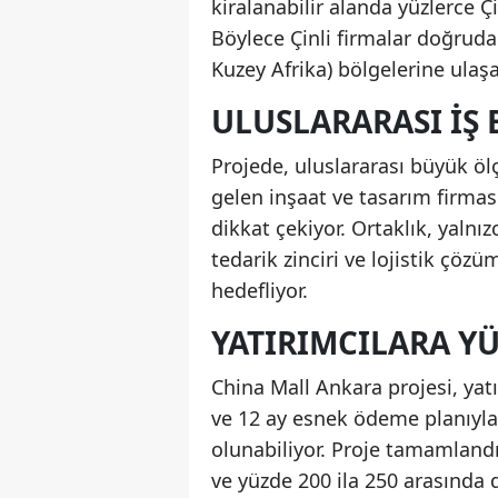
kiralanabilir alanda yüzlerce Ç
Böylece Çinli firmalar doğrud
Kuzey Afrika) bölgelerine ulaş
ULUSLARARASI İŞ 
Projede, uluslararası büyük öl
gelen inşaat ve tasarım firmas
dikkat çekiyor. Ortaklık, yalnı
tedarik zinciri ve lojistik çö
hedefliyor.
YATIRIMCILARA Y
China Mall Ankara projesi, yatı
ve 12 ay esnek ödeme planıyla
olunabiliyor. Proje tamamlandığ
ve yüzde 200 ila 250 arasında 