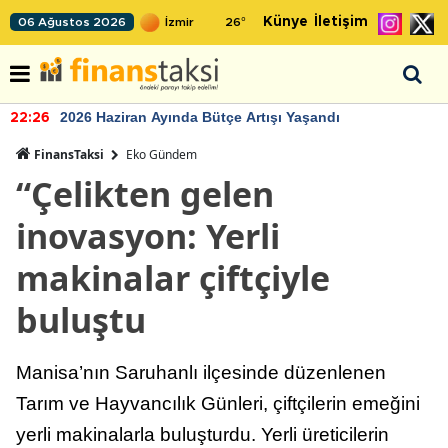
Künye
İletişim
06 Ağustos 2026
26
°
2026 Haziran Ayında Bütçe Artışı Yaşandı
22:26
FinansTaksi
Eko Gündem
“Çelikten gelen
inovasyon: Yerli
makinalar çiftçiyle
buluştu
Manisa’nın Saruhanlı ilçesinde düzenlenen
Tarım ve Hayvancılık Günleri, çiftçilerin emeğini
yerli makinalarla buluşturdu. Yerli üreticilerin