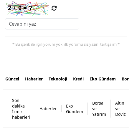
* Bu içerik ile ilgili yorum yok, ilk yorumu siz yazın, tartışalım *
Güncel
Haberler
Teknoloji
Kredi
Eko Gündem
Bors
Son
Borsa
Altın
dakika
Eko
Haberler
ve
ve
İzmir
Gündem
Yatırım
Döviz
haberleri