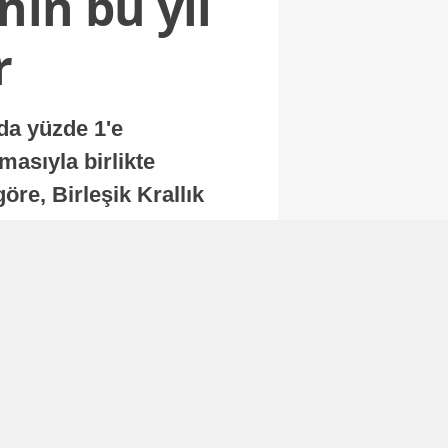
nin bu yıl
r
nda yüzde 1'e
masıyla birlikte
re, Birleşik Krallık
.
Abone Ol
Finans