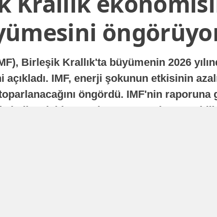
ik Krallık ekonomisi
yümesini öngörüyo
MF), Birleşik Krallık'ta büyümenin 2026 yılı
 açıkladı. IMF, enerji şokunun etkisinin azal
oparlanacağını öngördü. IMF'nin raporuna gö
a istikrarlı bir toparlanma süreci yaşayabilir
Yayınlanma
16 Temmuz 2026 - 22:37