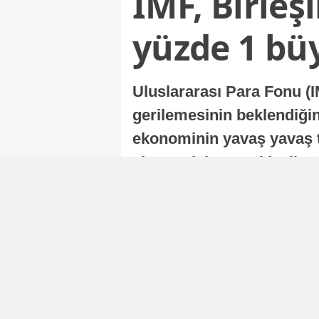
IMF, Birleş
yüzde 1 bü
Uluslararası Para Fonu (I
gerilemesinin beklendiğini
ekonominin yavaş yavaş t
ekonomisi, sonraki yıllard
Nur Duman