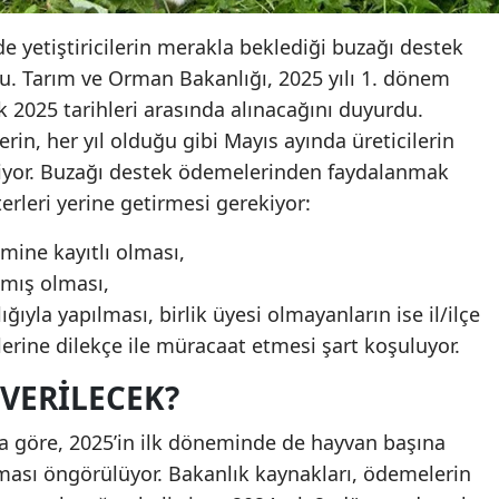
e yetiştiricilerin merakla beklediği buzağı destek
du. Tarım ve Orman Bakanlığı, 2025 yılı 1. dönem
ık 2025 tarihleri arasında alınacağını duyurdu.
in, her yıl olduğu gibi Mayıs ayında üreticilerin
niyor. Buzağı destek ödemelerinden faydalanmak
iterleri yerine getirmesi gerekiyor:
mine kayıtlı olması,
amış olması,
lığıyla yapılması, birlik üyesi olmayanların ise il/ilçe
rine dilekçe ile müracaat etmesi şart koşuluyor.
VERILECEK?
a göre, 2025’in ilk döneminde de hayvan başına
ması öngörülüyor. Bakanlık kaynakları, ödemelerin