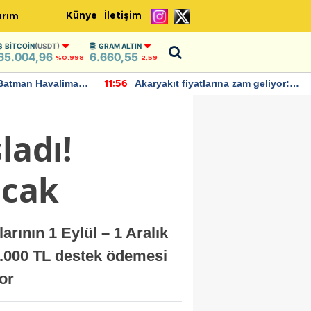
Künye
İletişim
ırım
BITCOIN
(USDT)
GRAM ALTIN
65.004,96
6.660,55
%0.998
2,59
Batman Havalimanı
Akaryakıt fiyatlarına zam geliyor:
11:56
 açıklamalarda
Yeni tarih açıklandı
ladı!
acak
rının 1 Eylül – 1 Aralık
 1.000 TL destek ödemesi
or