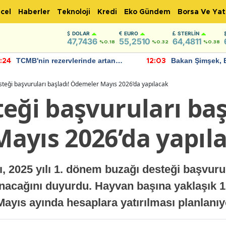
cel
Haberler
Teknoloji
Kredi
Eko Gündem
Borsa Ve Yat
DOLAR
EURO
STERLIN
47,7436
55,2510
64,4811
%0.18
%0.32
%0.38
TCMB'nin rezervlerinde artan
Bakan Şimşek, 
:24
12:03
momentum devam ediyor
için umut verici
bulundu
steği başvuruları başladı! Ödemeler Mayıs 2026’da yapılacak
eği başvuruları baş
ayıs 2026’da yapıl
 2025 yılı 1. dönem buzağı desteği başvurula
lınacağını duyurdu. Hayvan başına yaklaşık
ayıs ayında hesaplara yatırılması planlanıy