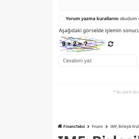
Yorum yazma kurallarını
okudum v
Aşağıdaki görselde işlemin sonucu
* Bu içerik ile
FinansTaksi
Finans
IMF, Birleşik Kr