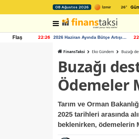
26
°
08 Ağustos 2026
Gün
r seviyesinin
2026 Haziran Ayında Bütçe Artışı
Flaş
22:26
22
Yaşandı
FinansTaksi
Eko Gündem
Buzağı de
Buzağı dest
Ödemeler M
Tarım ve Orman Bakanlığı,
2025 tarihleri arasında a
beklenirken, ödemelerin M