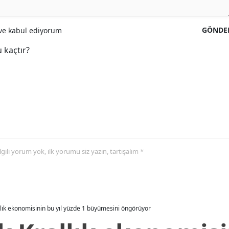
GÖNDE
e kabul ediyorum
 kaçtır?
 ilgili yorum yok, ilk yorumu siz yazın, tartışalım *
allık ekonomisinin bu yıl yüzde 1 büyümesini öngörüyor