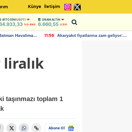
Künye
İletişim
ırım
BITCOIN
(USDT)
GRAM ALTIN
64.933,33
6.660,55
%0.863
2,59
Batman Havalimanı
Akaryakıt fiyatlarına zam geliyor:
11:56
 açıklamalarda
Yeni tarih açıklandı
liralık
ki taşınmazı toplam 1
ak
Abone Ol