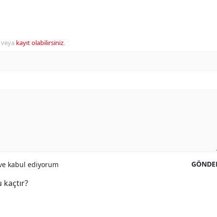
veya
kayıt olabilirsiniz
.
GÖNDE
e kabul ediyorum
 kaçtır?