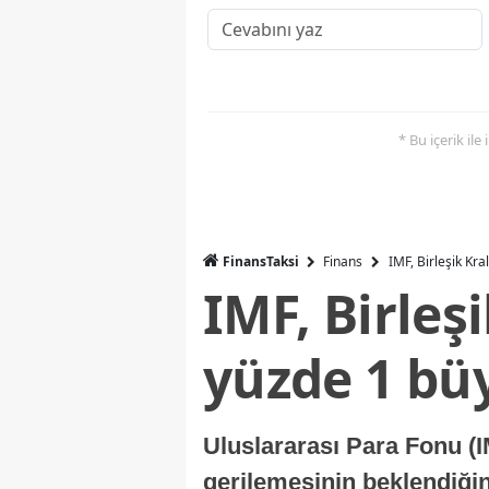
* Bu içerik ile
FinansTaksi
Finans
IMF, Birleşik Kr
IMF, Birleş
yüzde 1 bü
Uluslararası Para Fonu (I
gerilemesinin beklendiğini