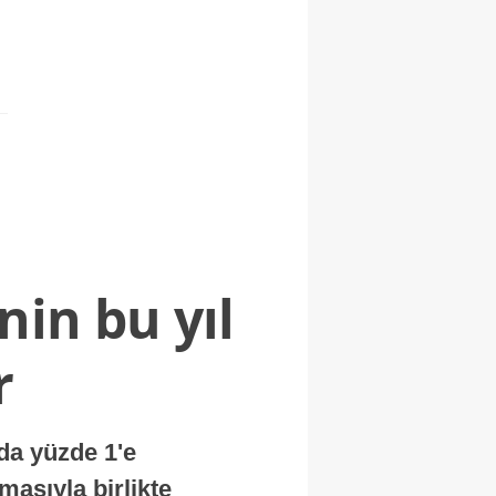
nin bu yıl
r
nda yüzde 1'e
masıyla birlikte