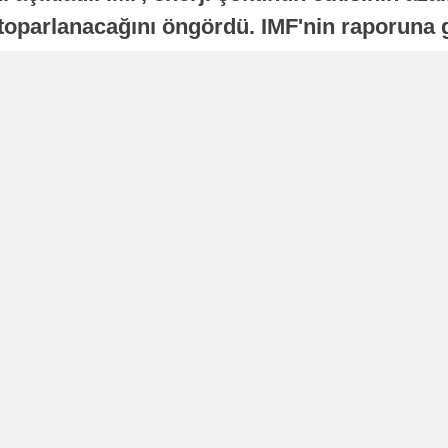
oparlanacağını öngördü. IMF'nin raporuna gö
a istikrarlı bir toparlanma süreci yaşayabilir
Yayınlanma
16 Temmuz 2026 - 22:37