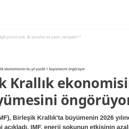
 ilgili yorum yok, ilk yorumu siz yazın, tartışalım *
allık ekonomisinin bu yıl yüzde 1 büyümesini öngörüyor
ik Krallık ekonomisi
yümesini öngörüyo
MF), Birleşik Krallık'ta büyümenin 2026 yılı
 açıkladı. IMF, enerji şokunun etkisinin azal