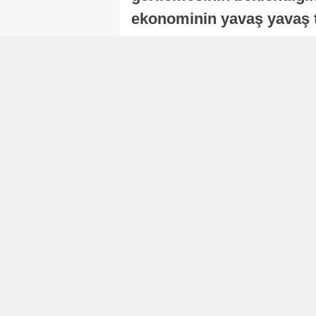
ekonominin yavaş yavaş t
ekonomisi, sonraki yıllard
Nur Duman