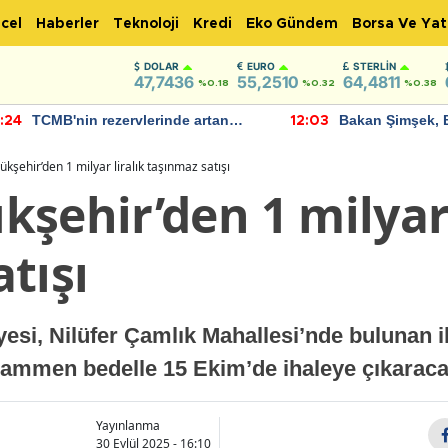
cel
Haberler
Teknoloji
Kredi
Eko Gündem
Borsa Ve Yat
DOLAR
EURO
STERLIN
47,7436
55,2510
64,4811
%0.18
%0.32
%0.38
TCMB'nin rezervlerinde artan
Bakan Şimşek, 
:24
12:03
momentum devam ediyor
için umut verici
bulundu
kşehir’den 1 milyar liralık taşınmaz satışı
şehir’den 1 milyar 
tışı
esi, Nilüfer Çamlık Mahallesi’nde bulunan i
hammen bedelle 15 Ekim’de ihaleye çıkarac
Yayınlanma
30 Eylül 2025 - 16:10