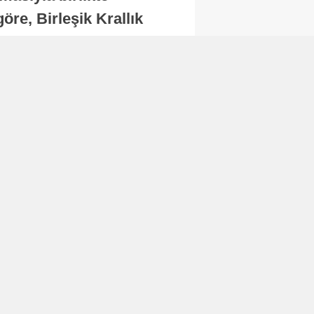
re, Birleşik Krallık
.
Abone Ol
Finans
Bitcoin, 65 bin dolar
seviyesinin altına
düştü...