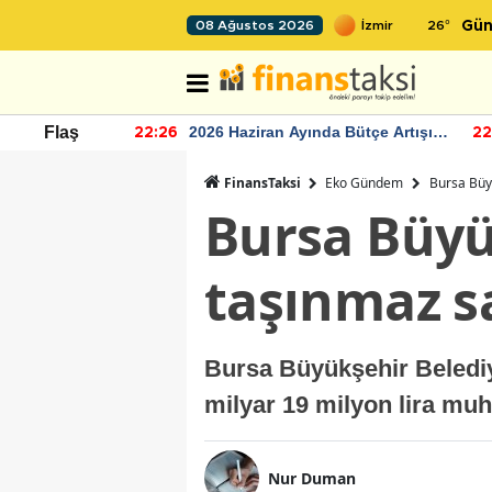
26
°
08 Ağustos 2026
Gün
r seviyesinin
2026 Haziran Ayında Bütçe Artışı
Flaş
22:26
22
Yaşandı
FinansTaksi
Eko Gündem
Bursa Büyü
Bursa Büyük
taşınmaz sa
Bursa Büyükşehir Belediy
milyar 19 milyon lira mu
Nur Duman