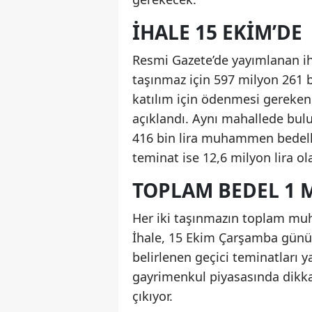
İHALE 15 EKIM’DE
Resmi Gazete’de yayımlanan iha
taşınmaz için 597 milyon 261 
katılım için ödenmesi gereken g
açıklandı. Aynı mahallede bul
416 bin lira muhammen bedelle 
teminat ise 12,6 milyon lira ol
TOPLAM BEDEL 1 M
Her iki taşınmazın toplam muh
İhale, 15 Ekim Çarşamba günü 
belirlenen geçici teminatları y
gayrimenkul piyasasında dikkat
çıkıyor.