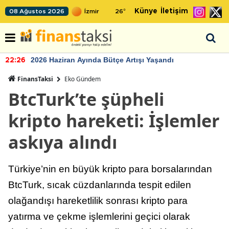
Künye
İletişim
08 Ağustos 2026
26
°
2026 Haziran Ayında Bütçe Artışı Yaşandı
22:26
FinansTaksi
Eko Gündem
BtcTurk’te şüpheli
kripto hareketi: İşlemler
askıya alındı
Türkiye’nin en büyük kripto para borsalarından
BtcTurk, sıcak cüzdanlarında tespit edilen
olağandışı hareketlilik sonrası kripto para
yatırma ve çekme işlemlerini geçici olarak