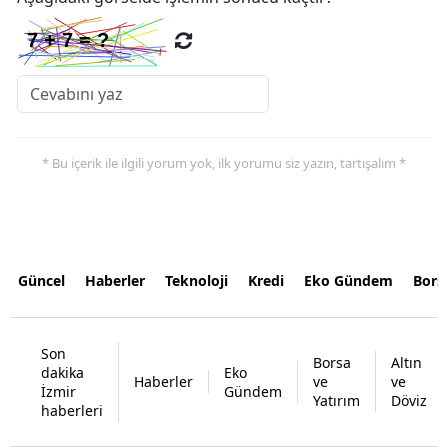
* Bu içerik ile ilgili yorum yok, ilk yorumu siz yazın, tartışalım *
Güncel
Haberler
Teknoloji
Kredi
Eko Gündem
Bors
Son
Borsa
Altın
dakika
Eko
Haberler
ve
ve
İzmir
Gündem
Yatırım
Döviz
haberleri