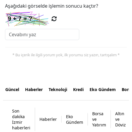
Aşağıdaki görselde işlemin sonucu kaçtır?
* Bu içerik ile ilgili yorum yok, ilk yorumu siz yazın, tartışalım *
Güncel
Haberler
Teknoloji
Kredi
Eko Gündem
Bors
Son
Borsa
Altın
dakika
Eko
Haberler
ve
ve
İzmir
Gündem
Yatırım
Döviz
haberleri