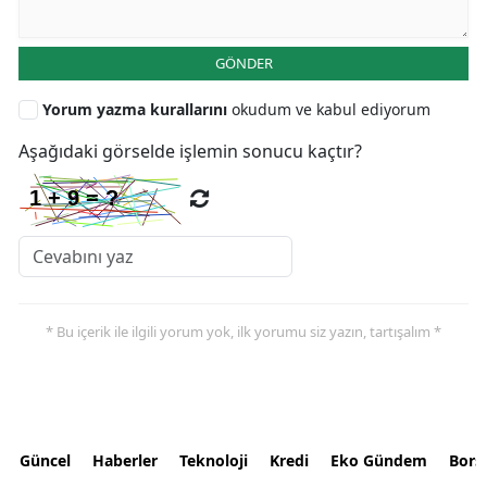
GÖNDER
Yorum yazma kurallarını
okudum ve kabul ediyorum
Aşağıdaki görselde işlemin sonucu kaçtır?
* Bu içerik ile ilgili yorum yok, ilk yorumu siz yazın, tartışalım *
Güncel
Haberler
Teknoloji
Kredi
Eko Gündem
Bors