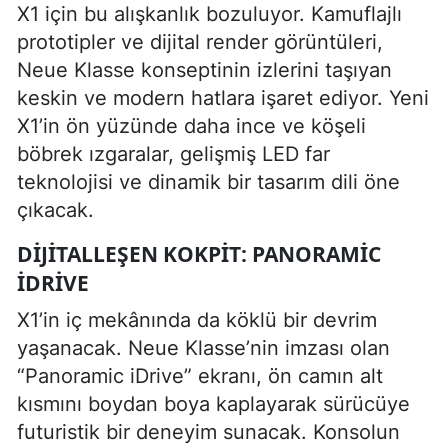
X1 için bu alışkanlık bozuluyor. Kamuflajlı
prototipler ve dijital render görüntüleri,
Neue Klasse konseptinin izlerini taşıyan
keskin ve modern hatlara işaret ediyor. Yeni
X1’in ön yüzünde daha ince ve köşeli
böbrek ızgaralar, gelişmiş LED far
teknolojisi ve dinamik bir tasarım dili öne
çıkacak.
DIJITALLEŞEN KOKPIT: PANORAMIC
IDRIVE
X1’in iç mekânında da köklü bir devrim
yaşanacak. Neue Klasse’nin imzası olan
“Panoramic iDrive” ekranı, ön camın alt
kısmını boydan boya kaplayarak sürücüye
futuristik bir deneyim sunacak. Konsolun