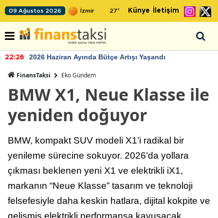
Künye
İletişim
09 Ağustos 2026
27
°
2026 Haziran Ayında Bütçe Artışı Yaşandı
22:26
FinansTaksi
Eko Gündem
BMW X1, Neue Klasse ile
yeniden doğuyor
BMW, kompakt SUV modeli X1’i radikal bir
yenileme sürecine sokuyor. 2026’da yollara
çıkması beklenen yeni X1 ve elektrikli iX1,
markanın “Neue Klasse” tasarım ve teknoloji
felsefesiyle daha keskin hatlara, dijital kokpite ve
gelişmiş elektrikli performansa kavuşacak