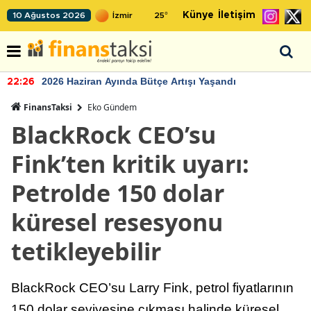
Künye
İletişim
10 Ağustos 2026
25
°
2026 Haziran Ayında Bütçe Artışı Yaşandı
22:26
FinansTaksi
Eko Gündem
BlackRock CEO’su
Fink’ten kritik uyarı:
Petrolde 150 dolar
küresel resesyonu
tetikleyebilir
BlackRock CEO’su Larry Fink, petrol fiyatlarının
150 dolar seviyesine çıkması halinde küresel