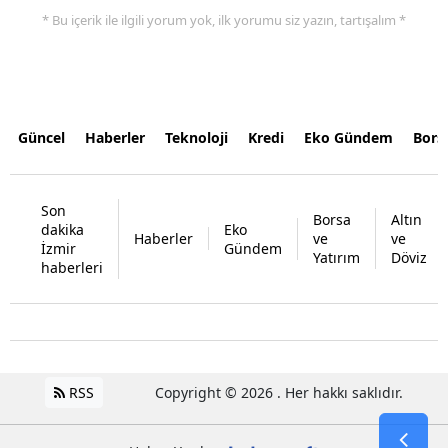
* Bu içerik ile ilgili yorum yok, ilk yorumu siz yazın, tartışalım *
Güncel
Haberler
Teknoloji
Kredi
Eko Gündem
Bors
Son
Borsa
Altın
dakika
Eko
Haberler
ve
ve
İzmir
Gündem
Yatırım
Döviz
haberleri
RSS
Copyright © 2026 . Her hakkı saklıdır.