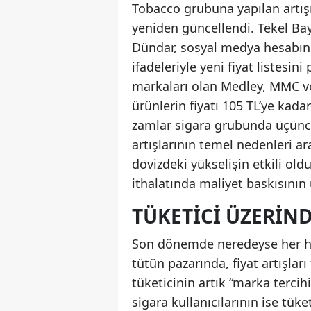
Tobacco grubuna yapılan artış
yeniden güncellendi. Tekel Ba
Dündar, sosyal medya hesabı
ifadeleriyle yeni fiyat listesi
markaları olan Medley, MMC ve
ürünlerin fiyatı 105 TL’ye kada
zamlar sigara grubunda üçüncü
artışlarının temel nedenleri ar
dövizdeki yükselişin etkili old
ithalatında maliyet baskısının ü
TÜKETICI ÜZERIND
Son dönemde neredeyse her haf
tütün pazarında, fiyat artışları
tüketicinin artık “marka tercihi
sigara kullanıcılarının ise tü