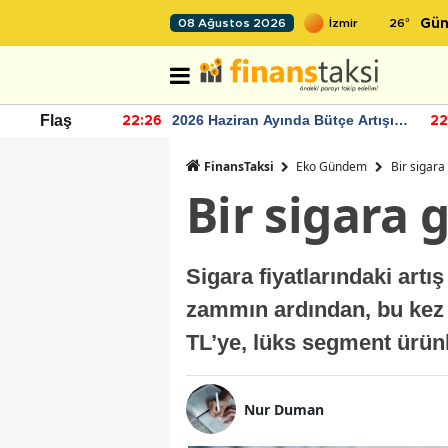
26
°
08 Ağustos 2026
Gün
r seviyesinin
2026 Haziran Ayında Bütçe Artışı
Flaş
22:26
22
Yaşandı
FinansTaksi
Eko Gündem
Bir sigar
Bir sigara
Sigara fiyatlarındaki art
zammın ardından, bu kez 
TL’ye, lüks segment ürünl
Nur Duman