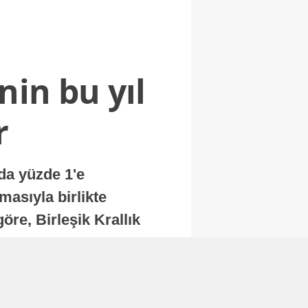
nin bu yıl
r
nda yüzde 1'e
masıyla birlikte
re, Birleşik Krallık
.
Abone Ol