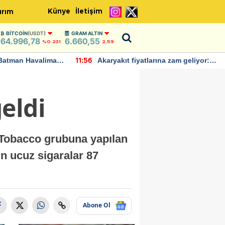
Künye
İletişim
ırım
BITCOIN
(USDT)
GRAM ALTIN
64.996,78
6.660,55
%0.231
2,59
Batman Havalimanı
Akaryakıt fiyatlarına zam geliyor:
11:56
 açıklamalarda
Yeni tarih açıklandı
eldi
l Tobacco grubuna yapılan
n ucuz sigaralar 87
Abone Ol