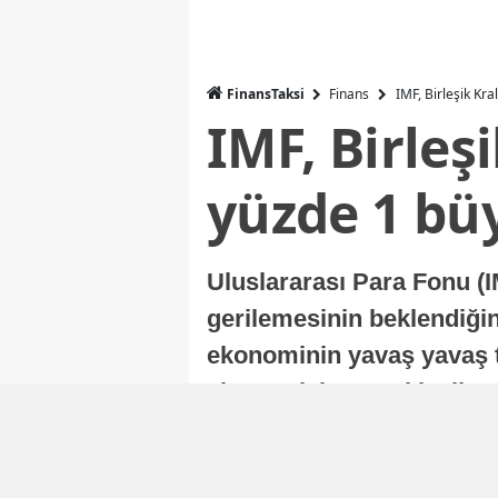
FinansTaksi
Finans
IMF, Birleşik Kr
IMF, Birleş
yüzde 1 bü
Uluslararası Para Fonu (I
gerilemesinin beklendiğini
ekonominin yavaş yavaş t
ekonomisi, sonraki yıllard
Nur Duman