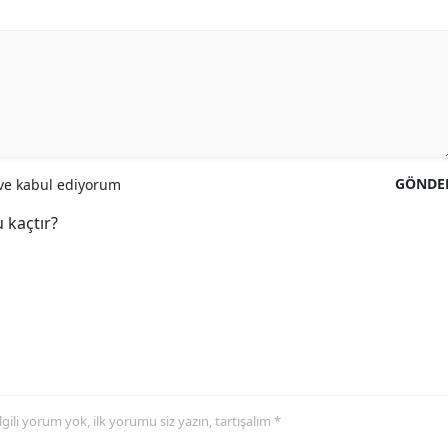
GÖNDE
e kabul ediyorum
 kaçtır?
 ilgili yorum yok, ilk yorumu siz yazın, tartışalım *