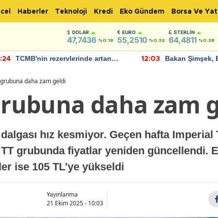
cel
Haberler
Teknoloji
Kredi
Eko Gündem
Borsa Ve Yat
DOLAR
EURO
STERLIN
47,7436
55,2510
64,4811
%0.18
%0.32
%0.38
TCMB'nin rezervlerinde artan
Bakan Şimşek, 
:24
12:03
momentum devam ediyor
için umut verici
bulundu
a grubuna daha zam geldi
 grubuna daha zam g
ış dalgası hız kesmiyor. Geçen hafta Imperia
TT grubunda fiyatlar yeniden güncellendi. E
er ise 105 TL’ye yükseldi
Yayınlanma
21 Ekim 2025 - 10:03