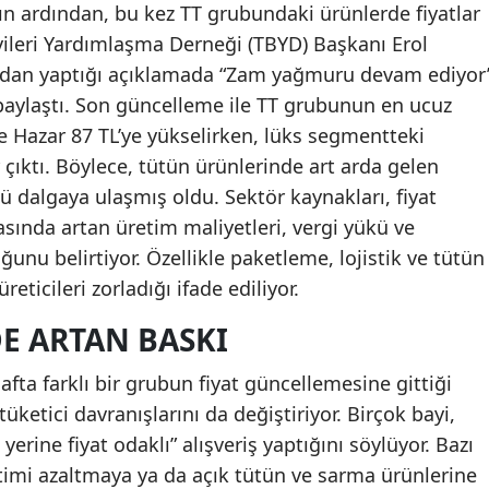
ın ardından, bu kez TT grubundaki ürünlerde fiyatlar
yileri Yardımlaşma Derneği (TBYD) Başkanı Erol
ndan yaptığı açıklamada “Zam yağmuru devam ediyor
ni paylaştı. Son güncelleme ile TT grubunun en ucuz
 Hazar 87 TL’ye yükselirken, lüks segmentteki
r çıktı. Böylece, tütün ürünlerinde art arda gelen
 dalgaya ulaşmış oldu. Sektör kaynakları, fiyat
asında artan üretim maliyetleri, vergi yükü ve
uğunu belirtiyor. Özellikle paketleme, lojistik ve tütün
reticileri zorladığı ifade ediliyor.
E ARTAN BASKI
ta farklı bir grubun fiyat güncellemesine gittiği
 tüketici davranışlarını da değiştiriyor. Birçok bayi,
 yerine fiyat odaklı” alışveriş yaptığını söylüyor. Bazı
ketimi azaltmaya ya da açık tütün ve sarma ürünlerine