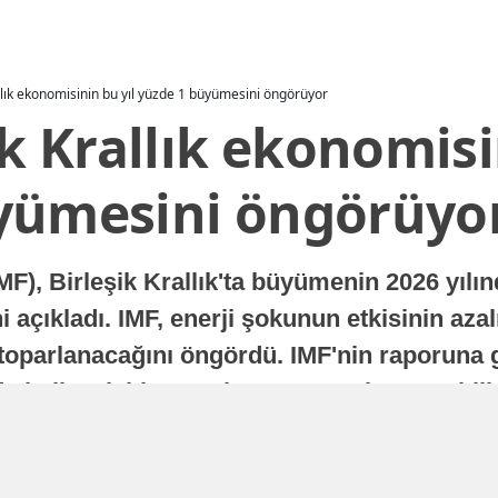
allık ekonomisinin bu yıl yüzde 1 büyümesini öngörüyor
ik Krallık ekonomisi
yümesini öngörüyo
MF), Birleşik Krallık'ta büyümenin 2026 yılı
 açıkladı. IMF, enerji şokunun etkisinin azal
oparlanacağını öngördü. IMF'nin raporuna gö
a istikrarlı bir toparlanma süreci yaşayabilir
Yayınlanma
16 Temmuz 2026 - 22:37