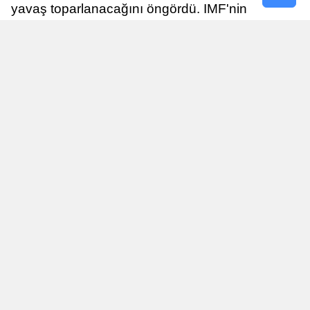
yavaş toparlanacağını öngördü. IMF'nin
raporuna göre, Birleşik Krallık ekonomisi,
sonraki yıllarda istikrarlı bir toparlanma süreci
yaşayabilir.
Yayınlanma
Nur Duman
16 Temmuz 2026 - 22:37