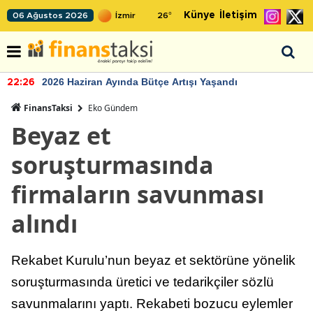
Künye
İletişim
06 Ağustos 2026
26
°
2026 Haziran Ayında Bütçe Artışı Yaşandı
22:26
FinansTaksi
Eko Gündem
Beyaz et
soruşturmasında
firmaların savunması
alındı
Rekabet Kurulu’nun beyaz et sektörüne yönelik
soruşturmasında üretici ve tedarikçiler sözlü
savunmalarını yaptı. Rekabeti bozucu eylemler