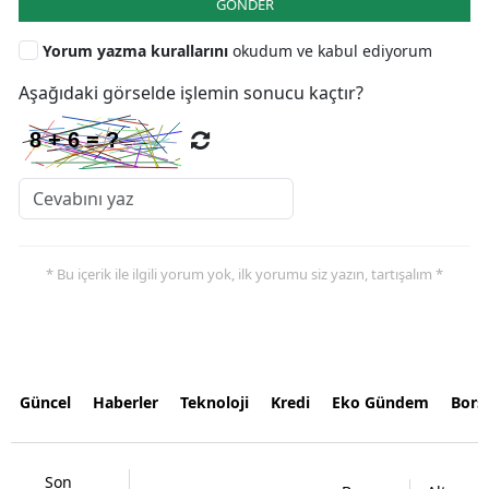
GÖNDER
Yorum yazma kurallarını
okudum ve kabul ediyorum
Aşağıdaki görselde işlemin sonucu kaçtır?
* Bu içerik ile ilgili yorum yok, ilk yorumu siz yazın, tartışalım *
Güncel
Haberler
Teknoloji
Kredi
Eko Gündem
Bors
Son