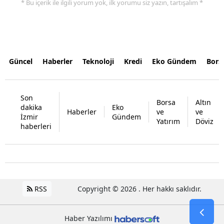
* Bu içerik ile ilgili yorum yok, ilk yorumu siz yazın, tartışalım *
Güncel
Haberler
Teknoloji
Kredi
Eko Gündem
Bors
Son
Borsa
Altın
dakika
Eko
Haberler
ve
ve
İzmir
Gündem
Yatırım
Döviz
haberleri
RSS
Copyright © 2026 . Her hakkı saklıdır.
Haber Yazılımı