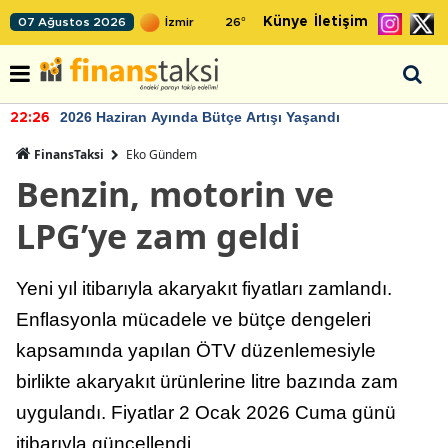
Künye
İletişim
07 Ağustos 2026
26
°
2026 Haziran Ayında Bütçe Artışı Yaşandı
22:26
FinansTaksi
Eko Gündem
Benzin, motorin ve
LPG’ye zam geldi
Yeni yıl itibarıyla akaryakıt fiyatları zamlandı.
Enflasyonla mücadele ve bütçe dengeleri
kapsamında yapılan ÖTV düzenlemesiyle
birlikte akaryakıt ürünlerine litre bazında zam
uygulandı. Fiyatlar 2 Ocak 2026 Cuma günü
itibarıyla güncellendi