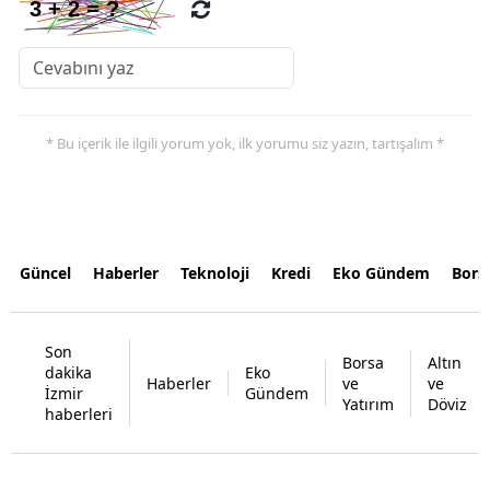
* Bu içerik ile ilgili yorum yok, ilk yorumu siz yazın, tartışalım *
Güncel
Haberler
Teknoloji
Kredi
Eko Gündem
Bors
Son
Borsa
Altın
dakika
Eko
Haberler
ve
ve
İzmir
Gündem
Yatırım
Döviz
haberleri