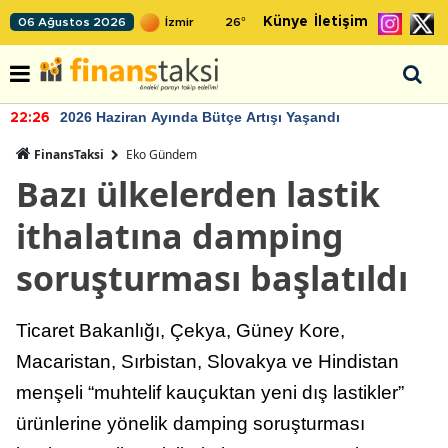
Künye
İletişim
06 Ağustos 2026
26
°
2026 Haziran Ayında Bütçe Artışı Yaşandı
22:26
FinansTaksi
Eko Gündem
Bazı ülkelerden lastik
ithalatına damping
soruşturması başlatıldı
Ticaret Bakanlığı, Çekya, Güney Kore,
Macaristan, Sırbistan, Slovakya ve Hindistan
menşeli “muhtelif kauçuktan yeni dış lastikler”
ürünlerine yönelik damping soruşturması