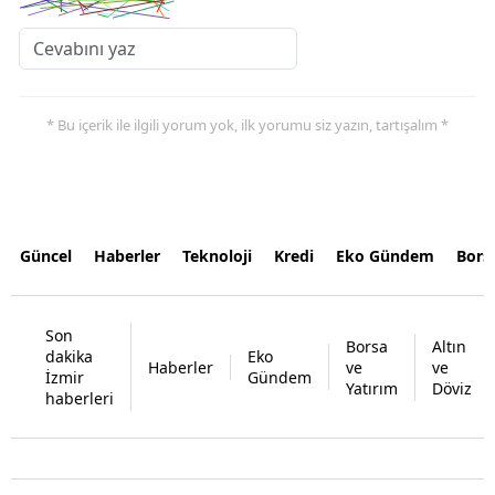
* Bu içerik ile ilgili yorum yok, ilk yorumu siz yazın, tartışalım *
Güncel
Haberler
Teknoloji
Kredi
Eko Gündem
Bors
Son
Borsa
Altın
dakika
Eko
Haberler
ve
ve
İzmir
Gündem
Yatırım
Döviz
haberleri