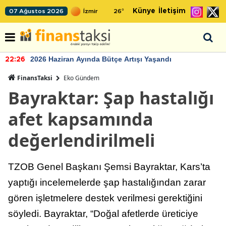
Künye
İletişim
07 Ağustos 2026
26
°
2026 Haziran Ayında Bütçe Artışı Yaşandı
22:26
FinansTaksi
Eko Gündem
Bayraktar: Şap hastalığı
afet kapsamında
değerlendirilmeli
TZOB Genel Başkanı Şemsi Bayraktar, Kars’ta
yaptığı incelemelerde şap hastalığından zarar
gören işletmelere destek verilmesi gerektiğini
söyledi. Bayraktar, “Doğal afetlerde üreticiye