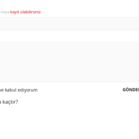
veya
kayıt olabilirsiniz
.
GÖNDE
e kabul ediyorum
 kaçtır?