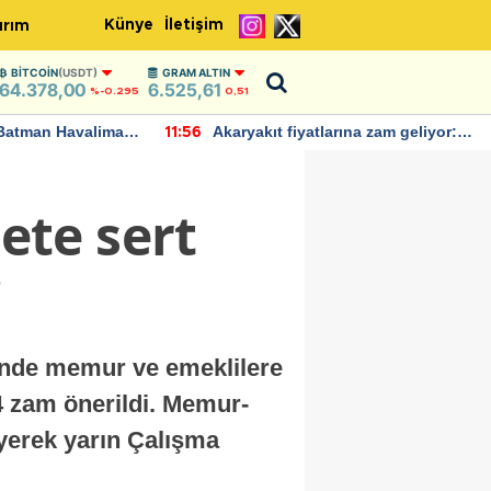
Künye
İletişim
ırım
BITCOIN
(USDT)
GRAM ALTIN
64.378,00
6.525,61
%-0.295
0,51
Batman Havalimanı
Akaryakıt fiyatlarına zam geliyor:
11:56
 açıklamalarda
Yeni tarih açıklandı
ete sert
i
nde memur ve emeklilere
+4 zam önerildi. Memur-
iyerek yarın Çalışma