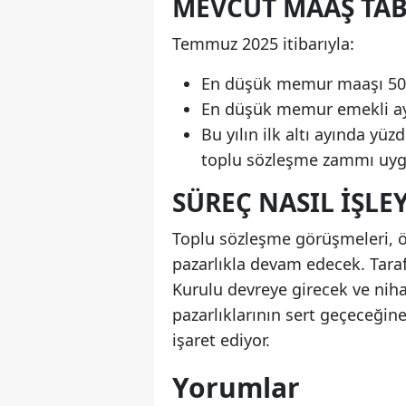
MEVCUT MAAŞ TA
Temmuz 2025 itibarıyla:
En düşük memur maaşı 50.50
En düşük memur emekli ayl
Bu yılın ilk altı ayında yüz
toplu sözleşme zammı uygu
SÜREÇ NASIL İŞLE
Toplu sözleşme görüşmeleri, 
pazarlıkla devam edecek. Tar
Kurulu devreye girecek ve nih
pazarlıklarının sert geçeceği
işaret ediyor.
Yorumlar