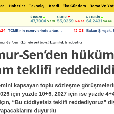
cel
Haberler
Teknoloji
Kredi
Eko Gündem
Borsa Ve Yat
DOLAR
EURO
STERLIN
47,7004
55,0259
64,2431
%0.15
%-0.03
%0.06
TCMB'nin rezervlerinde artan
Bakan Şimşek, 
:24
12:03
momentum devam ediyor
için umut verici
bulundu
mur-Sen’den hükümete sert tepki: İlk zam teklifi reddedildi
mur-Sen’den hüküm
am teklifi reddedild
mini kapsayan toplu sözleşme görüşmeleri
. 2026 için yüzde 10+6, 2027 için ise yüzde 4
çın, “Bu ciddiyetsiz teklifi reddediyoruz” d
yapacaklarını duyurdu