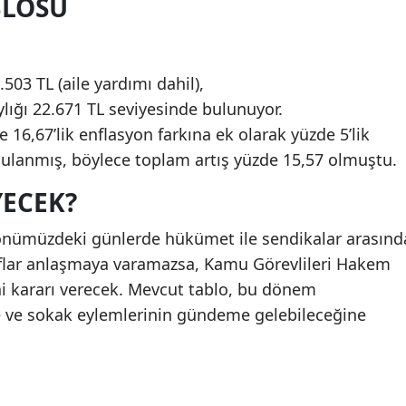
BLOSU
3 TL (aile yardımı dahil),
ığı 22.671 TL seviyesinde bulunuyor.
de 16,67’lik enflasyon farkına ek olarak yüzde 5’lik
lanmış, böylece toplam artış yüzde 15,57 olmuştu.
YECEK?
önümüzdeki günlerde hükümet ile sendikalar arasınd
aflar anlaşmaya varamazsa, Kamu Görevlileri Hakem
ai kararı verecek. Mevcut tablo, bu dönem
ne ve sokak eylemlerinin gündeme gelebileceğine