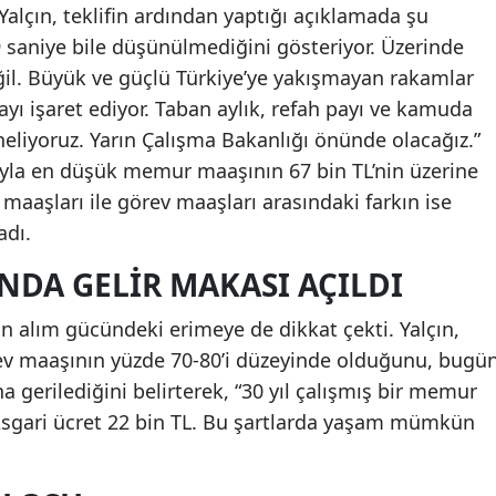
lçın, teklifin ardından yaptığı açıklamada şu
 19 saniye bile düşünülmediğini gösteriyor. Üzerinde
değil. Büyük ve güçlü Türkiye’ye yakışmayan rakamlar
ayı işaret ediyor. Taban aylık, refah payı ve kamuda
yineliyoruz. Yarın Çalışma Bakanlığı önünde olacağız.”
rıyla en düşük memur maaşının 67 bin TL’nin üzerine
 maaşları ile görev maaşları arasındaki farkın ise
adı.
NDA GELIR MAKASI AÇILDI
alım gücündeki erimeye de dikkat çekti. Yalçın,
ev maaşının yüzde 70-80’i düzeyinde olduğunu, bugü
na gerilediğini belirterek, “30 yıl çalışmış bir memur
. Asgari ücret 22 bin TL. Bu şartlarda yaşam mümkün