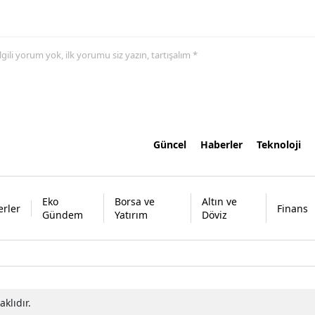
 ilgili yorum yok, ilk yorumu siz yazın, tartışalım *
Güncel
Haberler
Teknoloji
Eko
Borsa ve
Altın ve
rler
Finans
Gündem
Yatırım
Döviz
klıdır.