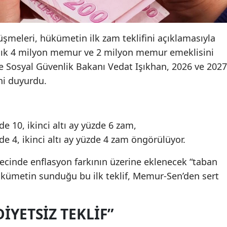
meleri, hükümetin ilk zam teklifini açıklamasıyla
laşık 4 milyon memur ve 2 milyon memur emeklisini
ve Sosyal Güvenlik Bakanı Vedat Işıkhan, 2026 ve 2027
ini duyurdu.
üzde 10, ikinci altı ay yüzde 6 zam,
üzde 4, ikinci altı ay yüzde 4 zam öngörülüyor.
ecinde enflasyon farkının üzerine eklenecek “taban
hükümetin sunduğu bu ilk teklif, Memur-Sen’den sert
IYETSIZ TEKLIF”