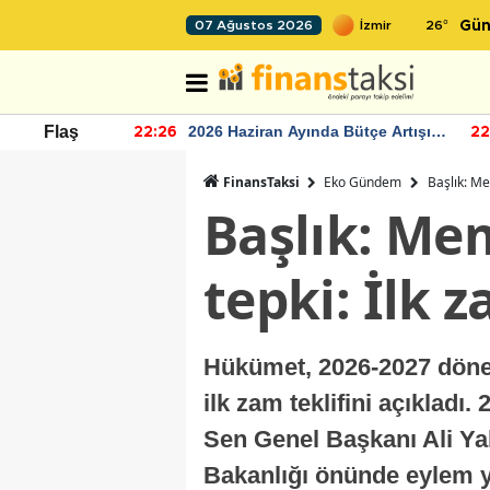
26
°
07 Ağustos 2026
Gün
r seviyesinin
2026 Haziran Ayında Bütçe Artışı
Flaş
22:26
22
Yaşandı
FinansTaksi
Eko Gündem
Başlık: Me
Başlık: Me
tepki: İlk z
Hükümet, 2026-2027 döne
ilk zam teklifini açıkladı
Sen Genel Başkanı Ali Yal
Bakanlığı önünde eylem 