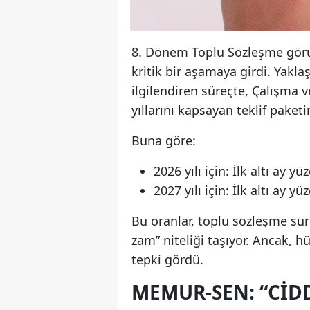
8. Dönem Toplu Sözleşme görüş
kritik bir aşamaya girdi. Yak
ilgilendiren süreçte, Çalışma 
yıllarını kapsayan teklif paket
Buna göre:
2026 yılı için: İlk altı ay y
2027 yılı için: İlk altı ay y
Bu oranlar, toplu sözleşme sür
zam” niteliği taşıyor. Ancak, 
tepki gördü.
MEMUR-SEN: “CIDD