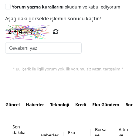
Yorum yazma kurallarını
okudum ve kabul ediyorum
Aşağıdaki görselde işlemin sonucu kaçtır?
* Bu içerik ile ilgili yorum yok, ilk yorumu siz yazın, tartışalım *
Güncel
Haberler
Teknoloji
Kredi
Eko Gündem
Bors
Son
Borsa
Altın
dakika
Eko
Haberler
ve
ve