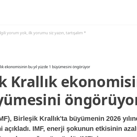
 ilgili yorum yok, ilk yorumu siz yazın, tartışalım *
allık ekonomisinin bu yıl yüzde 1 büyümesini öngörüyor
ik Krallık ekonomisi
yümesini öngörüyo
MF), Birleşik Krallık'ta büyümenin 2026 yılı
 açıkladı. IMF, enerji şokunun etkisinin azal