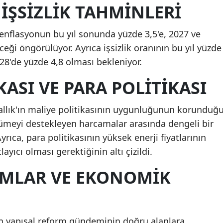
İŞSIZLIK TAHMINLERI
a enflasyonun bu yıl sonunda yüzde 3,5'e, 2027 ve
ceği öngörülüyor. Ayrıca işsizlik oranının bu yıl yüzde
028'de yüzde 4,8 olması bekleniyor.
KASI VE PARA POLITIKASI
rallık'ın maliye politikasının uygunluğunun korunduğ
üyümeyi destekleyen harcamalar arasında dengeli bir
Ayrıca, para politikasının yüksek enerji fiyatlarının
layıcı olması gerektiğinin altı çizildi.
RMLAR VE EKONOMIK
ık'ın yapısal reform gündeminin doğru alanlara