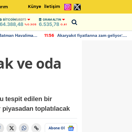
Künye
İletişim
ırım
BITCOIN
(USDT)
GRAM ALTIN
64.388,48
6.535,78
%0.305
0,61
Batman Havalimanı
Akaryakıt fiyatlarına zam geliyor:
11:56
 açıklamalarda
Yeni tarih açıklandı
ak ve oda
 tespit edilen bir
 piyasadan toplatılacak
Abone Ol