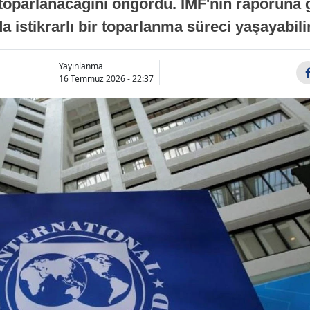
oparlanacağını öngördü. IMF'nin raporuna gö
a istikrarlı bir toparlanma süreci yaşayabilir
Yayınlanma
16 Temmuz 2026 - 22:37