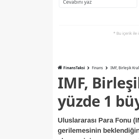
* Bu içerik ile
FinansTaksi
Finans
IMF, Birleşik Kr
IMF, Birleş
yüzde 1 bü
Uluslararası Para Fonu (I
gerilemesinin beklendiğini