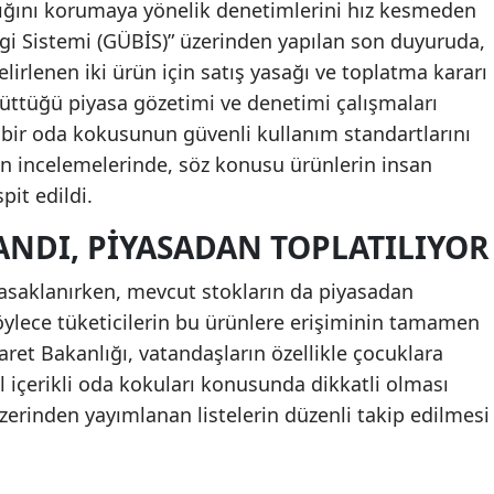
ğlığını korumaya yönelik denetimlerini hız kesmeden
lgi Sistemi (GÜBİS)” üzerinden yapılan son duyuruda,
elirlenen iki ürün için satış yasağı ve toplatma kararı
ürüttüğü piyasa gözetimi ve denetimi çalışmaları
bir oda kokusunun güvenli kullanım standartlarını
an incelemelerinde, söz konusu ürünlerin insan
pit edildi.
ANDI, PIYASADAN TOPLATILIYOR
 yasaklanırken, mevcut stokların da piyasadan
Böylece tüketicilerin bu ürünlere erişiminin tamamen
aret Bakanlığı, vatandaşların özellikle çocuklara
 içerikli oda kokuları konusunda dikkatli olması
zerinden yayımlanan listelerin düzenli takip edilmesi