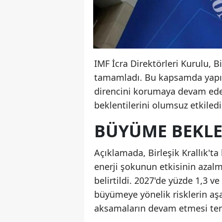
IMF İcra Direktörleri Kurulu, B
tamamladı. Bu kapsamda yapıla
direncini korumaya devam ede
beklentilerini olumsuz etkiledi
BÜYÜME BEKLEN
Açıklamada, Birleşik Krallık't
enerji şokunun etkisinin azalm
belirtildi. 2027'de yüzde 1,3 
büyümeye yönelik risklerin aşa
aksamaların devam etmesi temel