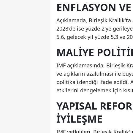
ENFLASYON VE 
Açıklamada, Birleşik Krallık't
2028'de ise yüzde 2'ye gerileye
5,6, gelecek yıl yüzde 5,3 ve 2
MALIYE POLITI
IMF açıklamasında, Birleşik K
ve açıkların azaltılması ile b
politika izlendiği ifade edildi. 
etkilerini dengelemek için kısıt
YAPISAL REFO
İYILEŞME
IMF yetkilileri, Birleşik Krall