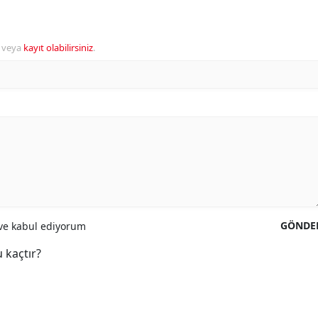
veya
kayıt olabilirsiniz
.
GÖNDE
e kabul ediyorum
 kaçtır?