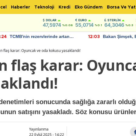
cel
Haberler
Teknoloji
Kredi
Eko Gündem
Borsa Ve Yat
DOLAR
EURO
STERLIN
47,5974
55,0714
64,3046
%0.06
%0.1
%0.3
TCMB'nin rezervlerinde artan
Bakan Şimşek, 
:24
12:03
momentum devam ediyor
için umut verici
bulundu
n flaş karar: Oyuncak ve oda kokusu yasaklandı!
n flaş karar: Oyunc
aklandı!
 denetimleri sonucunda sağlığa zararlı olduğu
unun satışını yasakladı. Söz konusu ürünler
Yayınlanma
22 Eylül 2025 - 14:22