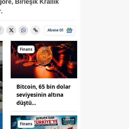
re, Birleşik Krallık
.
Abone Ol
Finans
Bitcoin, 65 bin dolar
seviyesinin altına
düştü...
Finans