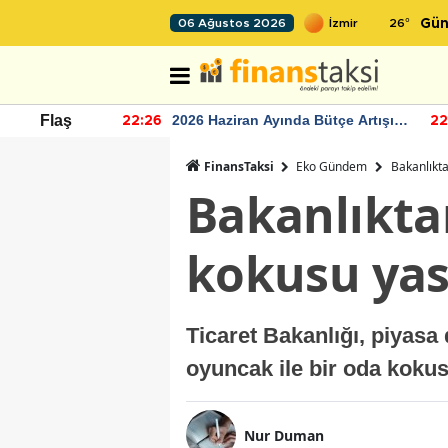
26
°
06 Ağustos 2026
Gün
r seviyesinin
2026 Haziran Ayında Bütçe Artışı
Flaş
22:26
22
Yaşandı
FinansTaksi
Eko Gündem
Bakanlıkta
Bakanlıkta
kokusu yas
Ticaret Bakanlığı, piyasa
oyuncak ile bir oda kokus
Nur Duman