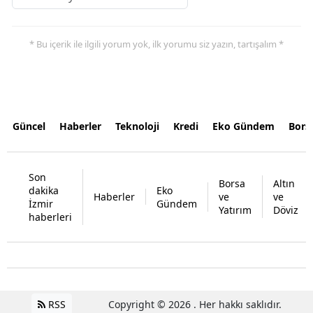
* Bu içerik ile ilgili yorum yok, ilk yorumu siz yazın, tartışalım *
Güncel
Haberler
Teknoloji
Kredi
Eko Gündem
Bors
Son
Borsa
Altın
dakika
Eko
Haberler
ve
ve
İzmir
Gündem
Yatırım
Döviz
haberleri
RSS
Copyright © 2026 . Her hakkı saklıdır.