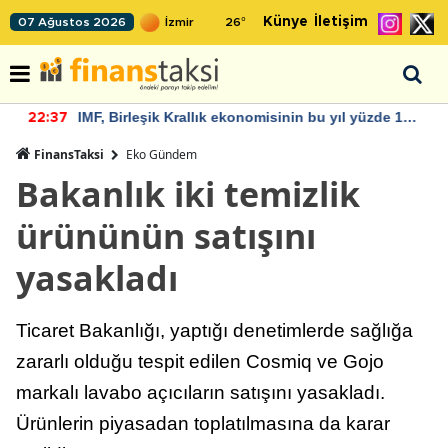
Künye
İletişim
07 Ağustos 2026
26
°
IMF, Birleşik Krallık ekonomisinin bu yıl yüzde 1
22:37
büyümesini öngörüyor
FinansTaksi
Eko Gündem
Bakanlık iki temizlik
ürününün satışını
yasakladı
Ticaret Bakanlığı, yaptığı denetimlerde sağlığa
zararlı olduğu tespit edilen Cosmiq ve Gojo
markalı lavabo açıcıların satışını yasakladı.
Ürünlerin piyasadan toplatılmasına da karar