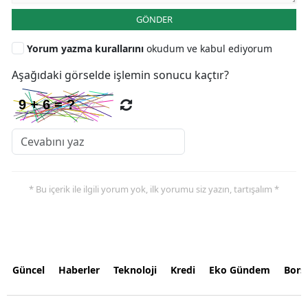
GÖNDER
Yorum yazma kurallarını
okudum ve kabul ediyorum
Aşağıdaki görselde işlemin sonucu kaçtır?
* Bu içerik ile ilgili yorum yok, ilk yorumu siz yazın, tartışalım *
Güncel
Haberler
Teknoloji
Kredi
Eko Gündem
Bors