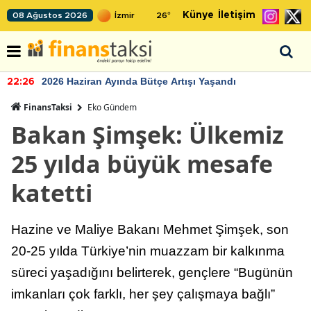
Künye
İletişim
08 Ağustos 2026
26
°
2026 Haziran Ayında Bütçe Artışı Yaşandı
22:26
FinansTaksi
Eko Gündem
Bakan Şimşek: Ülkemiz
25 yılda büyük mesafe
katetti
Hazine ve Maliye Bakanı Mehmet Şimşek, son
20-25 yılda Türkiye’nin muazzam bir kalkınma
süreci yaşadığını belirterek, gençlere “Bugünün
imkanları çok farklı, her şey çalışmaya bağlı”