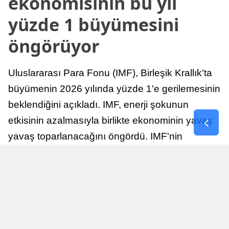
ekonomisinin bu yıl
yüzde 1 büyümesini
öngörüyor
Uluslararası Para Fonu (IMF), Birleşik Krallık'ta
büyümenin 2026 yılında yüzde 1'e gerilemesinin
beklendiğini açıkladı. IMF, enerji şokunun
etkisinin azalmasıyla birlikte ekonominin yavaş
yavaş toparlanacağını öngördü. IMF'nin
raporuna göre, Birleşik Krallık ekonomisi,
sonraki yıllarda istikrarlı bir toparlanma süreci
yaşayabilir.
Yayınlanma
Nur Duman
16 Temmuz 2026 - 22:37