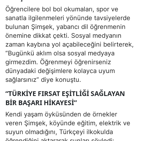
Öğrencilere bol bol okumaları, spor ve
sanatla ilgilenmeleri yönünde tavsiyelerde
bulunan Şimşek, yabancı dil öğrenmenin
önemine dikkat çekti. Sosyal medyanın
zaman kaybına yol açabileceğini belirterek,
“Bugünkü aklım olsa sosyal medyaya
girmezdim. Öğrenmeyi öğrenirseniz
dünyadaki değişimlere kolayca uyum
sağlarsınız” diye konuştu.
“TÜRKIYE FIRSAT EŞITLIĞI SAĞLAYAN
BIR BAŞARI HIKAYESI”
Kendi yaşam öyküsünden de örnekler
veren Şimşek, köyünde eğitim, elektrik ve
suyun olmadığını, Türkçeyi ilkokulda
öğrendiğini aktararak şunları söyledi: