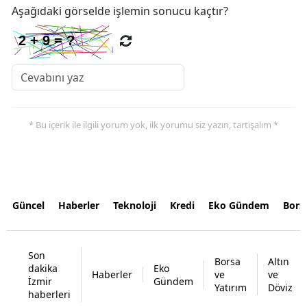
Aşağıdaki görselde işlemin sonucu kaçtır?
* Bu içerik ile ilgili yorum yok, ilk yorumu siz yazın, tartışalım *
Güncel
Haberler
Teknoloji
Kredi
Eko Gündem
Bors
Son
Borsa
Altın
dakika
Eko
Haberler
ve
ve
İzmir
Gündem
Yatırım
Döviz
haberleri