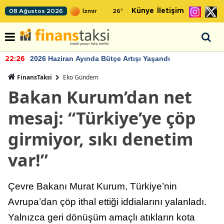
Künye
İletişim
08 Ağustos 2026
26
°
2026 Haziran Ayında Bütçe Artışı Yaşandı
22:26
FinansTaksi
Eko Gündem
Bakan Kurum’dan net
mesaj: “Türkiye’ye çöp
girmiyor, sıkı denetim
var!”
Çevre Bakanı Murat Kurum, Türkiye’nin
Avrupa’dan çöp ithal ettiği iddialarını yalanladı.
Yalnızca geri dönüşüm amaçlı atıkların kota