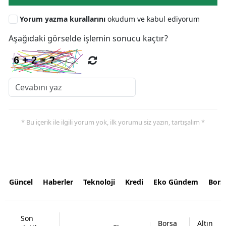
Yorum yazma kurallarını
okudum ve kabul ediyorum
Aşağıdaki görselde işlemin sonucu kaçtır?
* Bu içerik ile ilgili yorum yok, ilk yorumu siz yazın, tartışalım *
Güncel
Haberler
Teknoloji
Kredi
Eko Gündem
Bors
Son
Borsa
Altın