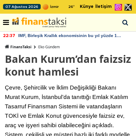
Künye
İletişim
07 Ağustos 2026
26
°
IMF, Birleşik Krallık ekonomisinin bu yıl yüzde 1
22:37
büyümesini öngörüyor
FinansTaksi
Eko Gündem
Bakan Kurum’dan faizsiz
konut hamlesi
Çevre, Şehircilik ve İklim Değişikliği Bakanı
Murat Kurum, İstanbul’da tanıttığı Emlak Katılım
Tasarruf Finansman Sistemi ile vatandaşların
TOKİ ve Emlak Konut güvencesiyle faizsiz ev,
araç ve işyeri sahibi olabileceğini açıkladı.
Sistem, çekilişli ve müşteri bazlı iki farklı modelle