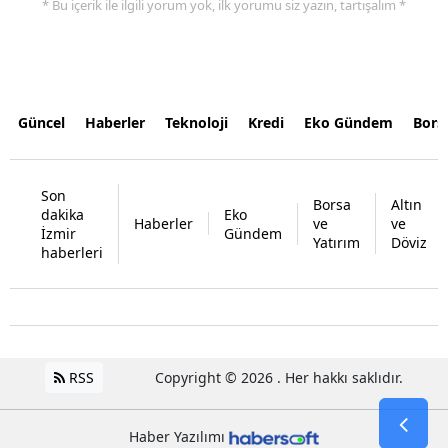
* Bu içerik ile ilgili yorum yok, ilk yorumu siz yazın, tartışalım *
Güncel
Haberler
Teknoloji
Kredi
Eko Gündem
Bors
Son
Borsa
Altın
dakika
Eko
Haberler
ve
ve
İzmir
Gündem
Yatırım
Döviz
haberleri
RSS
Copyright © 2026 . Her hakkı saklıdır.
Haber Yazılımı