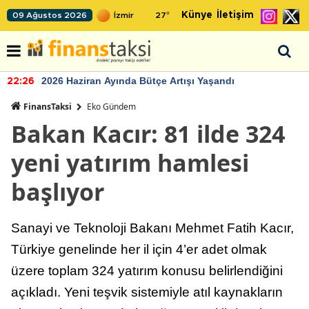
Künye
İletişim
09 Ağustos 2026
27
°
2026 Haziran Ayında Bütçe Artışı Yaşandı
22:26
FinansTaksi
Eko Gündem
Bakan Kacır: 81 ilde 324
yeni yatırım hamlesi
başlıyor
Sanayi ve Teknoloji Bakanı Mehmet Fatih Kacır,
Türkiye genelinde her il için 4’er adet olmak
üzere toplam 324 yatırım konusu belirlendiğini
açıkladı. Yeni teşvik sistemiyle atıl kaynakların