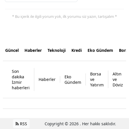
* Bu içerik ile ilgili yorum yok, ilk yorumu siz yazın, tartışalım *
Güncel
Haberler
Teknoloji
Kredi
Eko Gündem
Bors
Son
Borsa
Altın
dakika
Eko
Haberler
ve
ve
İzmir
Gündem
Yatırım
Döviz
haberleri
RSS
Copyright © 2026 . Her hakkı saklıdır.