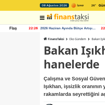
26
°
08 Ağustos 2026
Gün
r seviyesinin
2026 Haziran Ayında Bütçe Artışı
Flaş
22:26
22
Yaşandı
FinansTaksi
Eko Gündem
Bakan Işık
Bakan Işıkh
hanelerde
Çalışma ve Sosyal Güvenli
Işıkhan, işsizlik oranının
rakamlarda seyrettiğini a