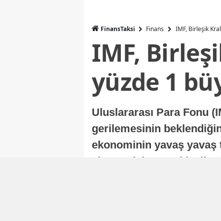
FinansTaksi
Finans
IMF, Birleşik Kr
IMF, Birleş
yüzde 1 bü
Uluslararası Para Fonu (I
gerilemesinin beklendiğini
ekonominin yavaş yavaş t
ekonomisi, sonraki yıllard
Nur Duman