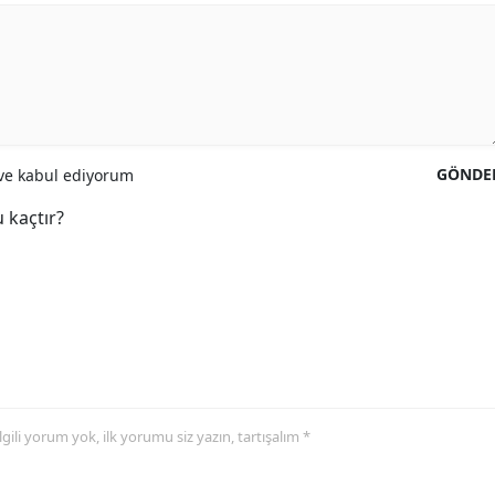
GÖNDE
e kabul ediyorum
 kaçtır?
 ilgili yorum yok, ilk yorumu siz yazın, tartışalım *