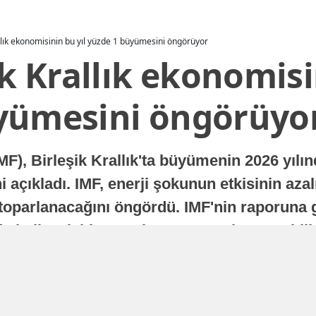
allık ekonomisinin bu yıl yüzde 1 büyümesini öngörüyor
ik Krallık ekonomisi
yümesini öngörüyo
MF), Birleşik Krallık'ta büyümenin 2026 yılı
 açıkladı. IMF, enerji şokunun etkisinin azal
oparlanacağını öngördü. IMF'nin raporuna gö
a istikrarlı bir toparlanma süreci yaşayabilir
Yayınlanma
16 Temmuz 2026 - 22:37