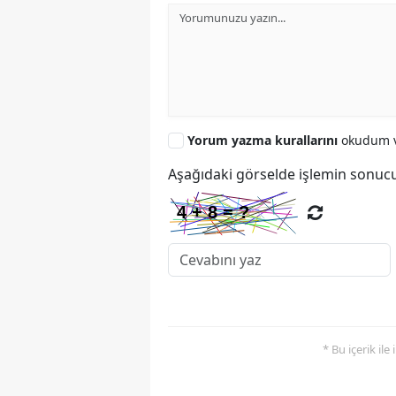
Yorum yazma kurallarını
okudum v
Aşağıdaki görselde işlemin sonucu
* Bu içerik ile