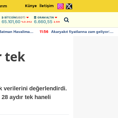
Künye
İletişim
ırım
BITCOIN
(USDT)
GRAM ALTIN
65.101,60
6.660,55
%0.342
2,59
Batman Havalimanı
Akaryakıt fiyatlarına zam geliyor:
11:56
 açıklamalarda
Yeni tarih açıklandı
r tek
 verilerini değerlendirdi.
 28 aydır tek haneli