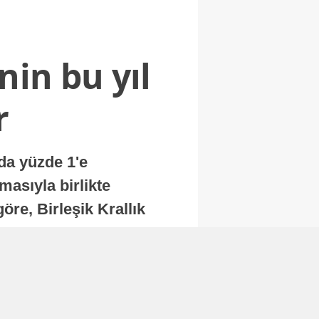
nin bu yıl
r
nda yüzde 1'e
masıyla birlikte
re, Birleşik Krallık
.
Abone Ol