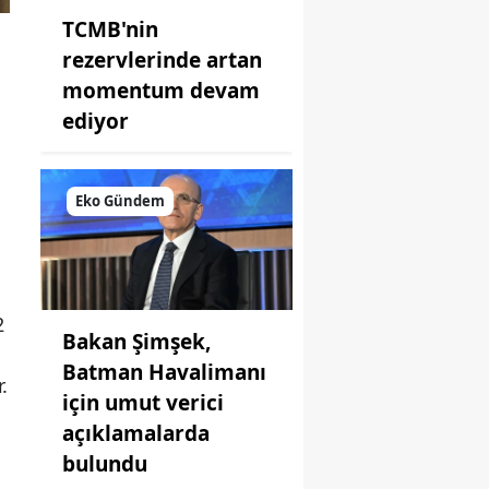
TCMB'nin
rezervlerinde artan
momentum devam
ediyor
Eko Gündem
2
Bakan Şimşek,
Batman Havalimanı
.
için umut verici
açıklamalarda
bulundu