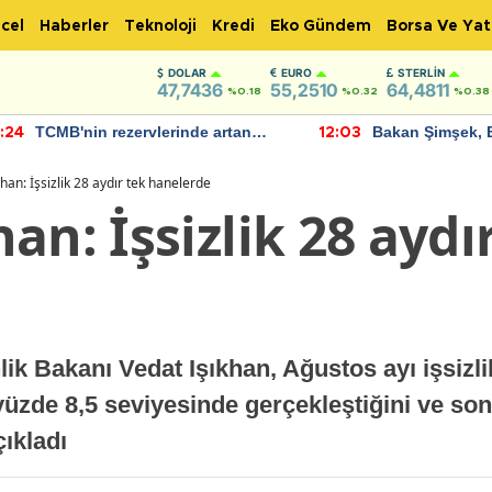
cel
Haberler
Teknoloji
Kredi
Eko Gündem
Borsa Ve Yat
DOLAR
EURO
STERLIN
47,7436
55,2510
64,4811
%0.18
%0.32
%0.38
TCMB'nin rezervlerinde artan
Bakan Şimşek, 
:24
12:03
momentum devam ediyor
için umut verici
bulundu
han: İşsizlik 28 aydır tek hanelerde
an: İşsizlik 28 aydı
k Bakanı Vedat Işıkhan, Ağustos ayı işsizlik
 yüzde 8,5 seviyesinde gerçekleştiğini ve son
çıkladı