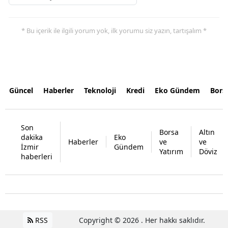
* Bu içerik ile ilgili yorum yok, ilk yorumu siz yazın, tartışalım *
Güncel
Haberler
Teknoloji
Kredi
Eko Gündem
Bors
Son
Borsa
Altın
dakika
Eko
Haberler
ve
ve
İzmir
Gündem
Yatırım
Döviz
haberleri
RSS
Copyright © 2026 . Her hakkı saklıdır.