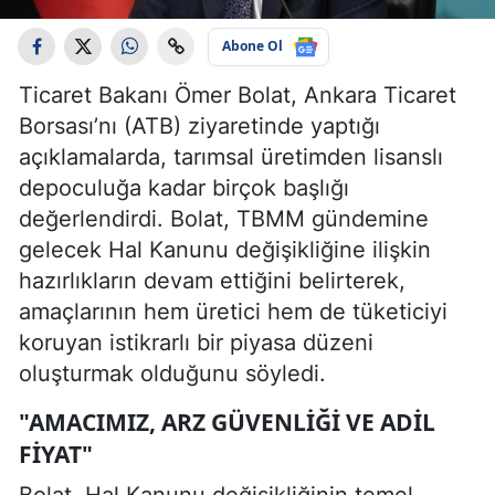
Abone Ol
Ticaret Bakanı Ömer Bolat, Ankara Ticaret
Borsası’nı (ATB) ziyaretinde yaptığı
açıklamalarda, tarımsal üretimden lisanslı
depoculuğa kadar birçok başlığı
değerlendirdi. Bolat, TBMM gündemine
gelecek Hal Kanunu değişikliğine ilişkin
hazırlıkların devam ettiğini belirterek,
amaçlarının hem üretici hem de tüketiciyi
koruyan istikrarlı bir piyasa düzeni
oluşturmak olduğunu söyledi.
"AMACIMIZ, ARZ GÜVENLIĞI VE ADIL
FIYAT"
Bolat, Hal Kanunu değişikliğinin temel