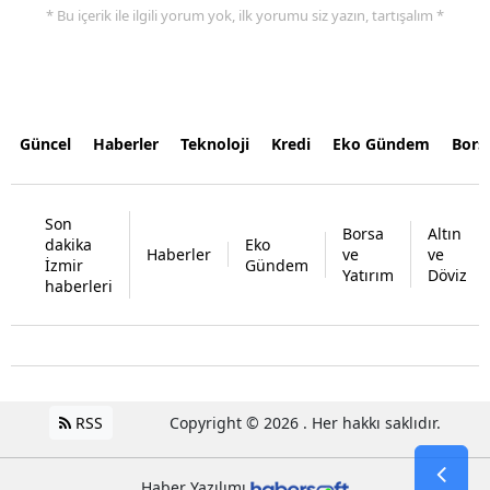
* Bu içerik ile ilgili yorum yok, ilk yorumu siz yazın, tartışalım *
Güncel
Haberler
Teknoloji
Kredi
Eko Gündem
Bors
Son
Borsa
Altın
dakika
Eko
Haberler
ve
ve
İzmir
Gündem
Yatırım
Döviz
haberleri
RSS
Copyright © 2026 . Her hakkı saklıdır.
Haber Yazılımı