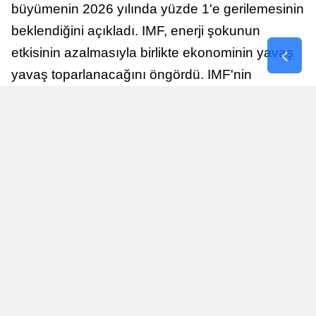
büyümenin 2026 yılında yüzde 1'e gerilemesinin
beklendiğini açıkladı. IMF, enerji şokunun
etkisinin azalmasıyla birlikte ekonominin yavaş
yavaş toparlanacağını öngördü. IMF'nin
raporuna göre, Birleşik Krallık ekonomisi,
sonraki yıllarda istikrarlı bir toparlanma süreci
yaşayabilir.
Yayınlanma
Nur Duman
16 Temmuz 2026 - 22:37