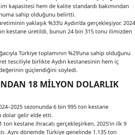
im kapasitesi hem de kalite standardı bakımından
numa sahip olduğunu belirtti.
üretiminin yaklaşık %33’ü Aydın’da gerçekleşiyor. 202
on kestane üretildi, bunun 24 bin 315 tonu ilimizden
ağacıyla Türkiye toplamının %29’una sahip olduğunu
et tesciliyle birlikte Aydın kestanesinin hem iç
eğerinin güçlendiğini söyledi.
INDAN 18 MILYON DOLARLIK
 2024–2025 sezonunda 6 bin 995 ton kestane
dolar gelir elde etti.
 ton kestane ihracatı gerçekleşirken, 2025’in ilk 9
tı. Aynı dönemde Türkiye genelinde 1.135 ton