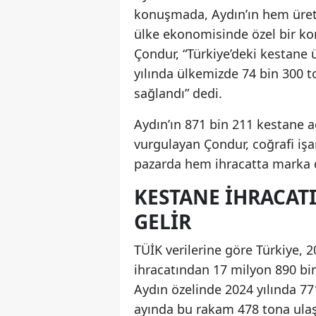
konuşmada, Aydın’ın hem üret
ülke ekonomisinde özel bir ko
Çondur, “Türkiye’deki kestane 
yılında ülkemizde 74 bin 300 t
sağlandı” dedi.
Aydın’ın 871 bin 211 kestane 
vurgulayan Çondur, coğrafi işar
pazarda hem ihracatta marka d
KESTANE IHRACAT
GELIR
TÜİK verilerine göre Türkiye,
ihracatından 17 milyon 890 bin 
Aydın özelinde 2024 yılında 771
ayında bu rakam 478 tona ulaş