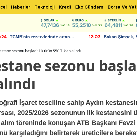
cel
Haberler
Teknoloji
Kredi
Eko Gündem
Borsa Ve Yat
DOLAR
EURO
STERLIN
47,7436
55,2510
64,4811
%0.18
%0.32
%0.38
TCMB'nin rezervlerinde artan
Bakan Şimşek, 
:24
12:03
momentum devam ediyor
için umut verici
bulundu
estane sezonu başladı: İlk ürün 550 TL’den alındı
stane sezonu başlad
alındı
oğrafi İşaret tesciline sahip Aydın kestanes
rsası, 2025/2026 sezonunun ilk kestanesini ü
lk alım töreninde konuşan ATB Başkanı Fevzi
 karşıladığını belirterek üreticilere bereket