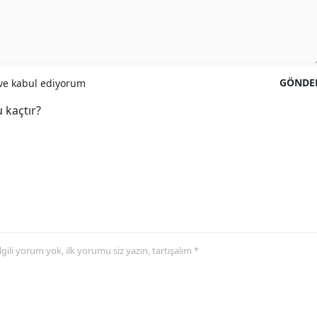
GÖNDE
e kabul ediyorum
 kaçtır?
 ilgili yorum yok, ilk yorumu siz yazın, tartışalım *