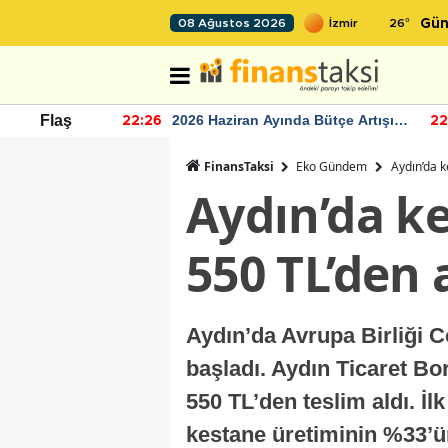
26
°
08 Ağustos 2026
Gün
r seviyesinin
2026 Haziran Ayında Bütçe Artışı
Flaş
22:26
22
Yaşandı
FinansTaksi
Eko Gündem
Aydın’da k
Aydın’da ke
550 TL’den 
Aydın’da Avrupa Birliği C
başladı. Aydın Ticaret Bo
550 TL’den teslim aldı. İ
kestane üretiminin %33’ünü