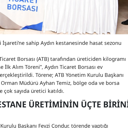
fi İşareti’ne sahip Aydın kestanesinde hasat sezonu
Ticaret Borsası (ATB) tarafından üreticiden kilogramı
ne İlk Alım Töreni”, Aydın Ticaret Borsası ev
erçekleştirildi. Törene; ATB Yönetim Kurulu Başkanı
ve Orman Müdürü Ayhan Temiz, bölge oda ve borsa
 çok sayıda üretici katıldı.
ESTANE ÜRETIMININ ÜÇTE BIRIN
 Kurulu Başkanı Fevzi Çondur, törende yaptığı