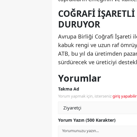
COĞRAFI IŞARETL
DURUYOR
Avrupa Birliği Coğrafi İşareti 
kabuk rengi ve uzun raf ömrüyl
ATB, bu yıl da üretimden paza
sürdürecek ve üreticiyi deste
Yorumlar
Takma Ad
Yorum yapmak için, isterseniz
giriş yapabilir
Yorum Yazın (500 Karakter)