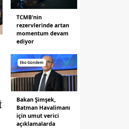
TCMB'nin
rezervlerinde artan
momentum devam
ediyor
Eko Gündem
Bakan Şimşek,
I
Batman Havalimanı
için umut verici
açıklamalarda