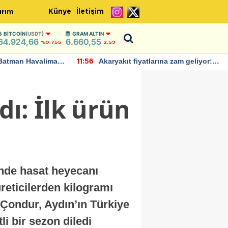
Künye
İletişim
ırım
BITCOIN
(USDT)
GRAM ALTIN
64.924,66
6.660,55
%0.755
2,59
Batman Havalimanı
Akaryakıt fiyatlarına zam geliyor:
11:56
 açıklamalarda
Yeni tarih açıklandı
ı: İlk ürün
inde hasat heyecanı
reticilerden kilogramı
 Çondur, Aydın’ın Türkiye
li bir sezon diledi