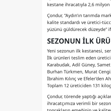
kestane ihracatıyla 2,6 milyon 
Çondur, “Aydın’ın tarımda mark
kalite standardı ve üretici-tücca
yüzünü güldürecek düzeyde” ifa
SEZONUN ILK ÜRÜ
Yeni sezonun ilk kestanesi, se
İlk ürünleri teslim eden üreti
Karabudak, Adil Güney, Samet
Burhan Türkmen, Murat Cengiz,
İbrahim Kılınç ve Efeler’den A
Toplam 12 üreticiden 131 kilog
Çondur, törende yaptığı açıkla
ihracatçımıza verimli bir sezo
toprakların emeğinin ve kalite