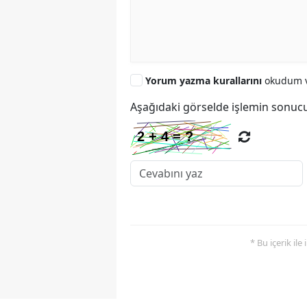
Yorum yazma kurallarını
okudum v
Aşağıdaki görselde işlemin sonucu
* Bu içerik ile