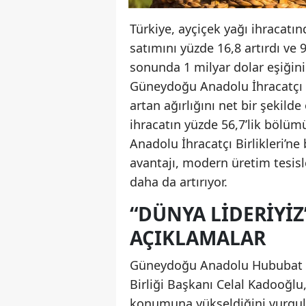
Türkiye, ayçiçek yağı ihracatın
satımını yüzde 16,8 artırdı ve 
sonunda 1 milyar dolar eşiğini
Güneydoğu Anadolu İhracatçı Bir
artan ağırlığını net bir şekild
ihracatın yüzde 56,7’lik bölüm
Anadolu İhracatçı Birlikleri’ne 
avantajı, modern üretim tesisl
daha da artırıyor.
“DÜNYA LIDERIYI
AÇIKLAMALAR
Güneydoğu Anadolu Hububat Ba
Birliği Başkanı Celal Kadooğlu,
konumuna yükseldiğini vurgul