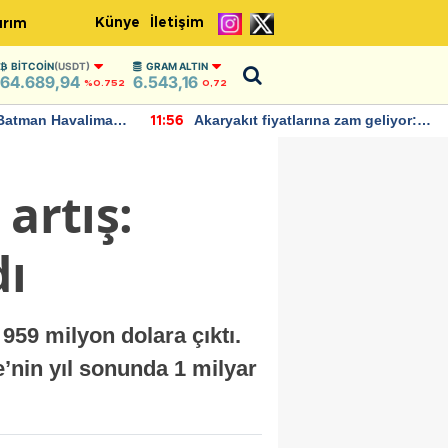
Künye
İletişim
ırım
BITCOIN
(USDT)
GRAM ALTIN
64.689,94
6.543,16
%0.752
0,72
Batman Havalimanı
Akaryakıt fiyatlarına zam geliyor:
11:56
 açıklamalarda
Yeni tarih açıklandı
artış:
dı
 959 milyon dolara çıktı.
e’nin yıl sonunda 1 milyar