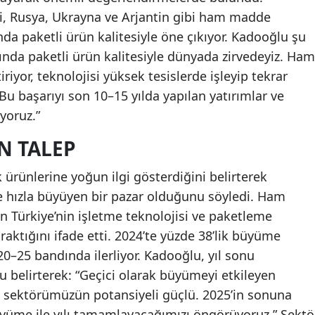
i, Rusya, Ukrayna ve Arjantin gibi ham madde
ında paketli ürün kalitesiyle öne çıkıyor. Kadooğlu şu
ğında paketli ürün kalitesiyle dünyada zirvedeyiz. Ham
riyor, teknolojisi yüksek tesislerde işleyip tekrar
u başarıyı son 10–15 yılda yapılan yatırımlar ve
yoruz.”
N TALEP
 ürünlerine yoğun ilgi gösterdiğini belirterek
ve hızla büyüyen bir pazar olduğunu söyledi. Ham
 Türkiye’nin işletme teknolojisi ve paketleme
ıraktığını ifade etti. 2024’te yüzde 38’lik büyüme
20–25 bandında ilerliyor. Kadooğlu, yıl sonu
nu belirterek: “Geçici olarak büyümeyi etkileyen
 sektörümüzün potansiyeli güçlü. 2025’in sonuna
üyüme ile yılı tamamlayacağımızı öngörüyoruz.” Sektö