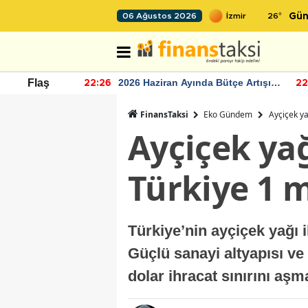
26
°
06 Ağustos 2026
Gün
r seviyesinin
2026 Haziran Ayında Bütçe Artışı
Flaş
22:26
22
Yaşandı
FinansTaksi
Eko Gündem
Ayçiçek ya
Ayçiçek yağ
Türkiye 1 m
Türkiye’nin ayçiçek yağı i
Güçlü sanayi altyapısı ve 
dolar ihracat sınırını aşm