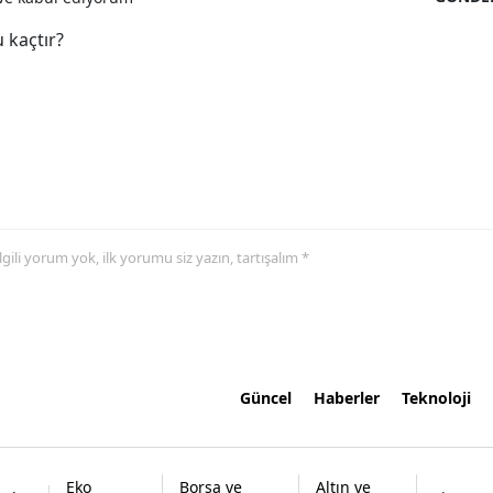
 kaçtır?
 ilgili yorum yok, ilk yorumu siz yazın, tartışalım *
Güncel
Haberler
Teknoloji
Eko
Borsa ve
Altın ve