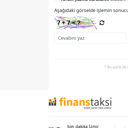
Aşağıdaki görselde işlemin sonucu
* Bu içerik ile
Son dakika İzmir