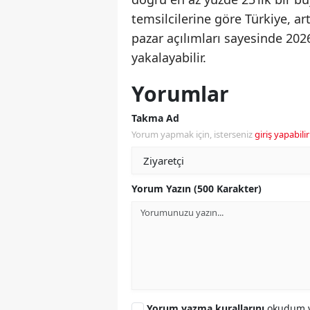
temsilcilerine göre Türkiye, ar
pazar açılımları sayesinde 202
yakalayabilir.
Yorumlar
Takma Ad
Yorum yapmak için, isterseniz
giriş yapabilir
Yorum Yazın (500 Karakter)
Yorum yazma kurallarını
okudum v