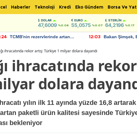
cel
Haberler
Teknoloji
Kredi
Eko Gündem
Borsa Ve Yat
DOLAR
EURO
STERLIN
47,6009
55,0575
64,2196
%0.06
%0.07
%0.17
TCMB'nin rezervlerinde artan
Bakan Şimşek, 
:24
12:03
momentum devam ediyor
için umut verici
bulundu
ğı ihracatında rekor artış: Türkiye 1 milyar dolara dayandı
ı ihracatında rekor 
ilyar dolara dayan
hracatı yılın ilk 11 ayında yüzde 16,8 artarak
artan paketli ürün kalitesi sayesinde Türkiy
ası bekleniyor