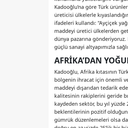
Kadooğlu’na göre Türk ürünler
üreticisi ülkelerle kıyaslandığ
ifadeleri kullandı: “Ayçiçek ya
maddeyi üretici ülkelerden geti
dünya pazarına gönderiyoruz. B
güçlü sanayi altyapımızla sağlı
AFRIKA’DAN YOĞU
Kadooğlu, Afrika kıtasının Türk
bölgenin ihracat için önemli 
maddeyi dışarıdan tedarik eden
kalitesinin rakiplerini geride b
kaydeden sektör, bu yıl yüzde 
beklentilerinin pozitif olduğu
gümrük düzenlemeleri olsa da
doğru en az yüzde 25’lik bir b