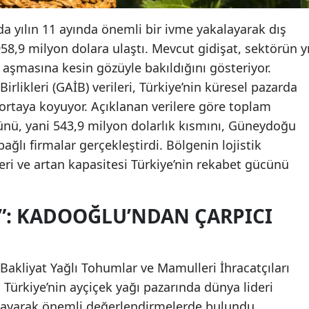
da yılın 11 ayında önemli bir ivme yakalayarak dış
958,9 milyon dolara ulaştı. Mevcut gidişat, sektörün yı
 aşmasına kesin gözüyle bakıldığını gösteriyor.
likleri (GAİB) verileri, Türkiye’nin küresel pazarda
e ortaya koyuyor. Açıklanan verilere göre toplam
ünü, yani 543,9 milyon dolarlık kısmını, Güneydoğu
bağlı firmalar gerçekleştirdi. Bölgenin lojistik
eri ve artan kapasitesi Türkiye’nin rekabet gücünü
Z”: KADOOĞLU’NDAN ÇARPICI
kliyat Yağlı Tohumlar ve Mamulleri İhracatçıları
 Türkiye’nin ayçiçek yağı pazarında dünya lideri
ayarak önemli değerlendirmelerde bulundu.