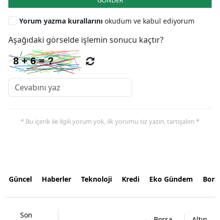
Yorum yazma kurallarını
okudum ve kabul ediyorum
Aşağıdaki görselde işlemin sonucu kaçtır?
* Bu içerik ile ilgili yorum yok, ilk yorumu siz yazın, tartışalım *
Güncel
Haberler
Teknoloji
Kredi
Eko Gündem
Bors
Son
Borsa
Altın