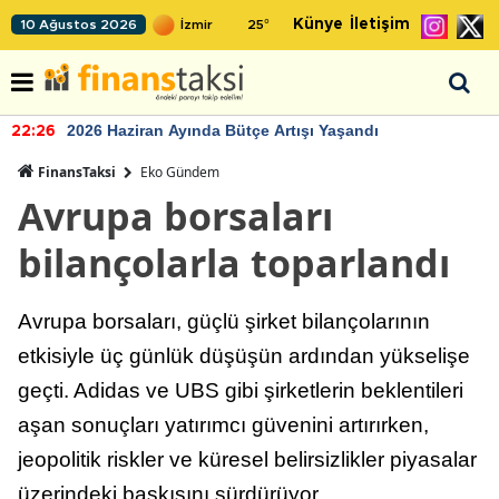
Künye
İletişim
10 Ağustos 2026
25
°
2026 Haziran Ayında Bütçe Artışı Yaşandı
22:26
FinansTaksi
Eko Gündem
Avrupa borsaları
bilançolarla toparlandı
Avrupa borsaları, güçlü şirket bilançolarının
etkisiyle üç günlük düşüşün ardından yükselişe
geçti. Adidas ve UBS gibi şirketlerin beklentileri
aşan sonuçları yatırımcı güvenini artırırken,
jeopolitik riskler ve küresel belirsizlikler piyasalar
üzerindeki baskısını sürdürüyor