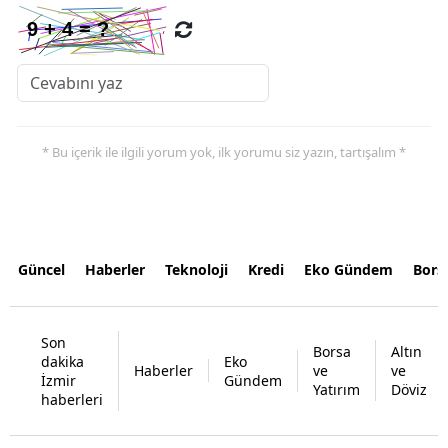
* Bu içerik ile ilgili yorum yok, ilk yorumu siz yazın, tartışalım *
Güncel
Haberler
Teknoloji
Kredi
Eko Gündem
Bors
Son
Borsa
Altın
dakika
Eko
Haberler
ve
ve
İzmir
Gündem
Yatırım
Döviz
haberleri