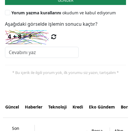
GÖNDER
Yorum yazma kurallarını
okudum ve kabul ediyorum
Aşağıdaki görselde işlemin sonucu kaçtır?
* Bu içerik ile ilgili yorum yok, ilk yorumu siz yazın, tartışalım *
Güncel
Haberler
Teknoloji
Kredi
Eko Gündem
Bors
Son
Borsa
Altın