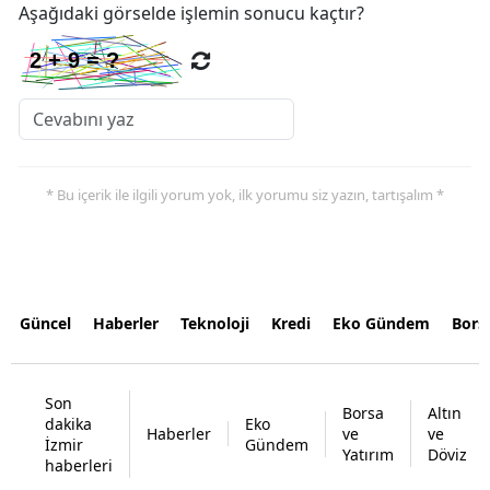
Aşağıdaki görselde işlemin sonucu kaçtır?
* Bu içerik ile ilgili yorum yok, ilk yorumu siz yazın, tartışalım *
Güncel
Haberler
Teknoloji
Kredi
Eko Gündem
Bors
Son
Borsa
Altın
dakika
Eko
Haberler
ve
ve
İzmir
Gündem
Yatırım
Döviz
haberleri