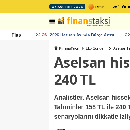
26
°
07 Ağustos 2026
Gün
r seviyesinin
2026 Haziran Ayında Bütçe Artışı
Flaş
22:26
22
Yaşandı
FinansTaksi
Eko Gündem
Aselsan hi
Aselsan his
240 TL
Analistler, Aselsan hissele
Tahminler 158 TL ile 240 
senaryolarını dikkatle izli