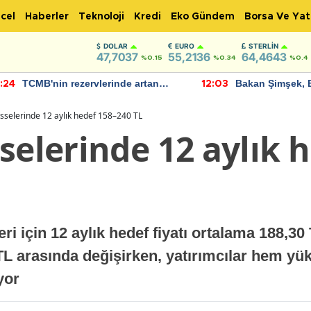
cel
Haberler
Teknoloji
Kredi
Eko Gündem
Borsa Ve Yat
DOLAR
EURO
STERLIN
47,7037
55,2136
64,4643
%0.15
%0.34
%0.4
TCMB'nin rezervlerinde artan
Bakan Şimşek, 
:24
12:03
momentum devam ediyor
için umut verici
bulundu
sselerinde 12 aylık hedef 158–240 TL
selerinde 12 aylık 
ri için 12 aylık hedef fiyatı ortalama 188,30 
TL arasında değişirken, yatırımcılar hem y
yor