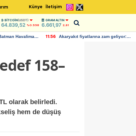
Künye
İletişim
ırım
BITCOIN
(USDT)
GRAM ALTIN
64.839,52
6.661,97
%0.598
2,61
Batman Havalimanı
Akaryakıt fiyatlarına zam geliyor:
11:56
 açıklamalarda
Yeni tarih açıklandı
hedef 158–
TL olarak belirledi.
ükseliş hem de düşüş