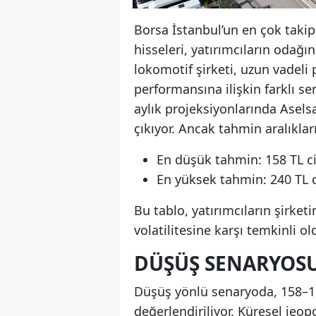
Borsa İstanbul’un en çok takip 
hisseleri, yatırımcıların oda
lokomotif şirketi, uzun vadeli 
performansına ilişkin farklı s
aylık projeksiyonlarında Asels
çıkıyor. Ancak tahmin aralıklar
En düşük tahmin: 158 TL ci
En yüksek tahmin: 240 TL c
Bu tablo, yatırımcıların şirke
volatilitesine karşı temkinli ol
DÜŞÜŞ SENARYOS
Düşüş yönlü senaryoda, 158–16
değerlendiriliyor. Küresel jeopo