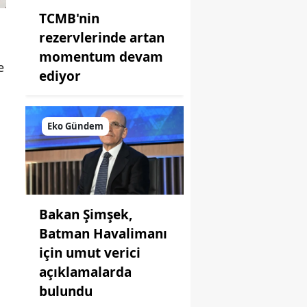
TCMB'nin
rezervlerinde artan
momentum devam
e
ediyor
Eko Gündem
Bakan Şimşek,
Batman Havalimanı
için umut verici
açıklamalarda
bulundu