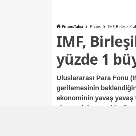
FinansTaksi
Finans
IMF, Birleşik Kr
IMF, Birleş
yüzde 1 bü
Uluslararası Para Fonu (I
gerilemesinin beklendiğini
ekonominin yavaş yavaş t
ekonomisi, sonraki yıllard
Nur Duman