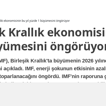
allık ekonomisinin bu yıl yüzde 1 büyümesini öngörüyor
ik Krallık ekonomisi
yümesini öngörüyo
MF), Birleşik Krallık'ta büyümenin 2026 yılı
 açıkladı. IMF, enerji şokunun etkisinin azal
oparlanacağını öngördü. IMF'nin raporuna gö
a istikrarlı bir toparlanma süreci yaşayabilir
Yayınlanma
16 Temmuz 2026 - 22:37