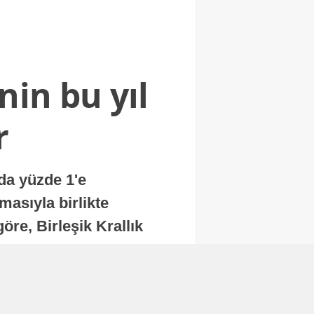
nin bu yıl
r
nda yüzde 1'e
masıyla birlikte
re, Birleşik Krallık
.
Abone Ol