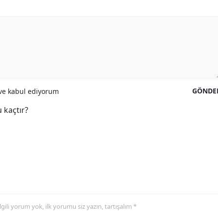
GÖNDE
e kabul ediyorum
 kaçtır?
 ilgili yorum yok, ilk yorumu siz yazın, tartışalım *